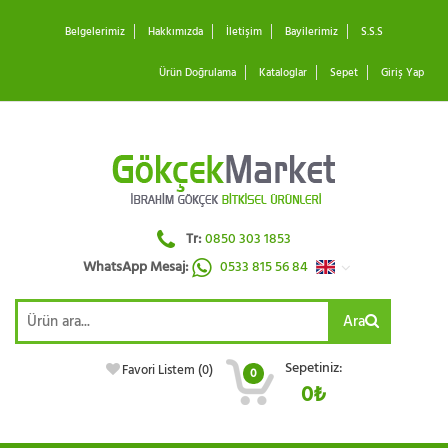
Belgelerimiz
Hakkımızda
İletişim
Bayilerimiz
S.S.S
Ürün Doğrulama
Kataloglar
Sepet
Giriş Yap
Tr:
0850 303 1853
WhatsApp Mesaj:
0533 815 56 84
Ara
Sepetiniz:
Favori Listem (
0
)
0
0₺