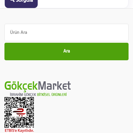
🔍 Sorgula
Ara:
Ara