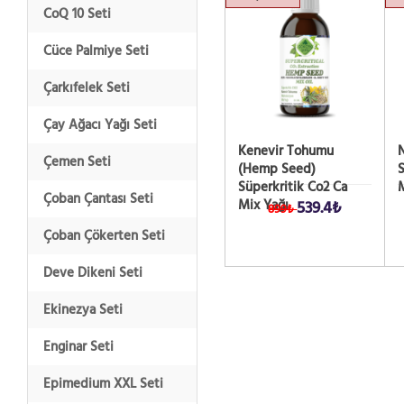
CoQ 10 Seti
Cüce Palmiye Seti
Çarkıfelek Seti
Çay Ağacı Yağı Seti
Kenevir Tohumu
Çemen Seti
(Hemp Seed)
S
Süperkritik Co2 Ca
M
Çoban Çantası Seti
Mix Yağı
539.4₺
899₺
Çoban Çökerten Seti
Deve Dikeni Seti
Ekinezya Seti
Enginar Seti
Epimedium XXL Seti