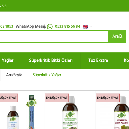
S.S.S
03 1853
WhatsApp Mesaj:
0533 815 56 84
Ara
Yağlar
Süperkritik Bitki Özleri
Toz Ekstre
Ko
Ana Sayfa
Süperkritik Yağlar
DÜŞÜK FIYAT
EN DÜŞÜK FIYAT
EN DÜŞÜK FIYAT