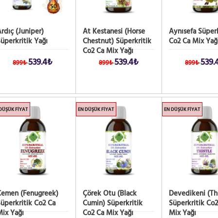
rdıç (Juniper)
At Kestanesi (Horse
Aynısefa Süperk
üperkritik Yağı
Chestnut) Süperkritik
Co2 Ca Mix Yağ
Co2 Ca Mix Yağı
539.4₺
539.4₺
539.
899₺
899₺
899₺
DÜŞÜK FIYAT
EN DÜŞÜK FIYAT
EN DÜŞÜK FIYAT
Çemen (Fenugreek)
Çörek Otu (Black
Devedikeni (Thi
üperkritik Co2 Ca
Cumin) Süperkritik
Süperkritik Co2
ix Yağı
Co2 Ca Mix Yağı
Mix Yağı