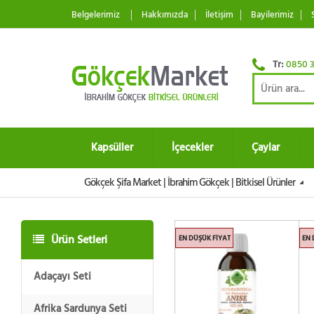
Belgelerimiz
Hakkımızda
İletişim
Bayilerimiz
Tr:
0850 3
Kapsüller
İçecekler
Çaylar
Gökçek Şifa Market | İbrahim Gökçek | Bitkisel Ürünler
Ürün Setleri
EN DÜŞÜK FIYAT
EN 
Adaçayı Seti
Afrika Sardunya Seti