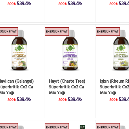
539.4₺
539.4₺
539.
899₺
899₺
899₺
DÜŞÜK FIYAT
EN DÜŞÜK FIYAT
EN DÜŞÜK FIYAT
avlıcan (Galangal)
Hayıt (Chaste Tree)
Işkın (Rheum R
üperkritik Co2 Ca
Süperkritik Co2 Ca
Süperkritik Co2
ix Yağı
Mix Yağı
Mix Yağı
539.4₺
539.4₺
539.
899₺
899₺
899₺
DÜŞÜK FIYAT
EN DÜŞÜK FIYAT
EN DÜŞÜK FIYAT