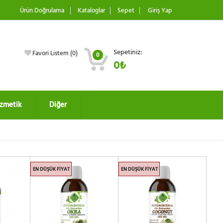
Ürün Doğrulama
Kataloglar
Sepet
Giriş Yap
Sepetiniz:
Favori Listem (
0
)
0
0₺
zmetik
Diğer
EN DÜŞÜK FIYAT
EN DÜŞÜK FIYAT