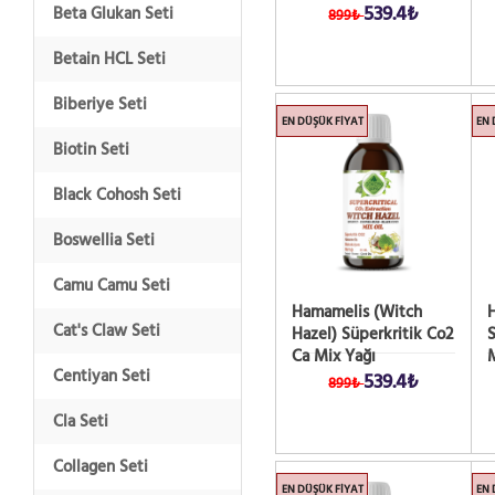
539.4₺
Beta Glukan Seti
899₺
Betain HCL Seti
Biberiye Seti
EN DÜŞÜK FIYAT
EN 
Biotin Seti
Black Cohosh Seti
Boswellia Seti
Camu Camu Seti
Hamamelis (Witch
H
Cat's Claw Seti
Hazel) Süperkritik Co2
S
Ca Mix Yağı
M
Centiyan Seti
539.4₺
899₺
Cla Seti
Collagen Seti
EN DÜŞÜK FIYAT
EN 