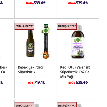
4₺
539.4₺
539.4₺
899₺
899₺
EN DÜŞÜK FIYAT
EN DÜŞÜK FIYAT
ibes)
Kabak Çekirdeği
Kedi Otu (Valerian)
 Ca
Süperkritik
Süperkritik Co2 Ca
Mix Yağı
4₺
719.4₺
539.4₺
1199₺
899₺
EN DÜŞÜK FIYAT
EN DÜŞÜK FIYAT