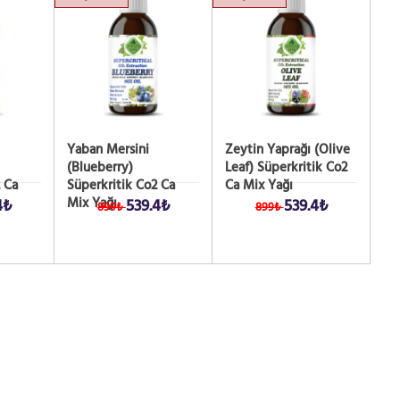
Yaban Mersini
Zeytin Yaprağı (Olive
(Blueberry)
Leaf) Süperkritik Co2
 Ca
Süperkritik Co2 Ca
Ca Mix Yağı
Mix Yağı
4₺
539.4₺
539.4₺
899₺
899₺