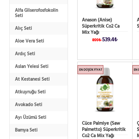
Alfa Gliserofosfokolin
Seti
Anason (Anise)
A
Süperkritik Co2 Ca
S
Alıç Seti
Mix Yağı
539.4₺
899₺
Aloe Vera Seti
Ardıç Seti
Aslan Yelesi Seti
EN DÜŞÜK FIYAT
EN 
At Kestanesi Seti
Atkuyruğu Seti
Avokado Seti
Ayı Üzümü Seti
Cüce Palmiye (Saw
Palmetto) Süperkritik
S
Bamya Seti
Co2 Ca Mix Yağı
M