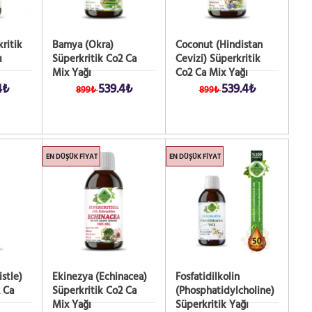
ritik
Bamya (Okra)
Coconut (Hindistan
ı
Süperkritik Co2 Ca
Cevizi) Süperkritik
Mix Yağı
Co2 Ca Mix Yağı
4₺
539.4₺
539.4₺
899₺
899₺
EN DÜŞÜK FIYAT
EN DÜŞÜK FIYAT
stle)
Ekinezya (Echinacea)
Fosfatidilkolin
 Ca
Süperkritik Co2 Ca
(Phosphatidylcholine)
Mix Yağı
Süperkritik Yağı