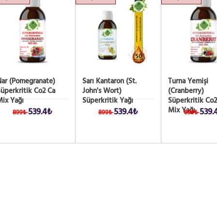
Nar (Pomegranate)
Sarı Kantaron (St.
Turna Yemişi
üperkritik Co2 Ca
John's Wort)
(Cranberry)
ix Yağı
Süperkritik Yağı
Süperkritik Co2
Mix Yağı
539.4₺
539.4₺
539.
899₺
899₺
899₺