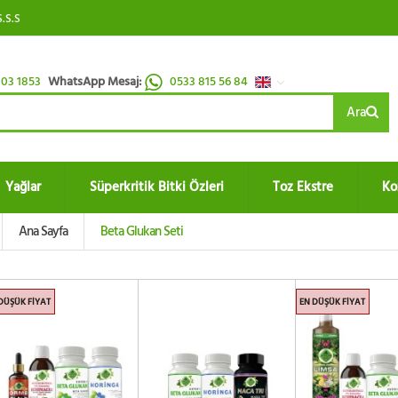
S.S.S
03 1853
WhatsApp Mesaj:
0533 815 56 84
Ara
Yağlar
Süperkritik Bitki Özleri
Toz Ekstre
Ko
Ana Sayfa
Beta Glukan Seti
DÜŞÜK FIYAT
EN DÜŞÜK FIYAT