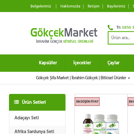
Belgelerimiz
Hakkımızda
İletişim
Bayilerimiz
Tr:
0850 3
Kapsüller
İçecekler
Çaylar
Gökçek Şifa Market | İbrahim Gökçek | Bitkisel Ürünler
Ürün Setleri
EN DÜŞÜK FIYAT
EN 
Adaçayı Seti
Afrika Sardunya Seti