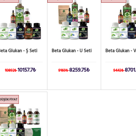
eta Glukan - Ş Seti
Beta Glukan - U Seti
Beta Glukan - V
10157.7₺
8259.75₺
8701
10892₺
9169₺
9443₺
DÜŞÜK FIYAT