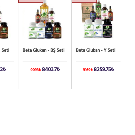
 Seti
Beta Glukan - BŞ Seti
Beta Glukan - Y Seti
.2₺
8403.7₺
8259.75₺
9093₺
9169₺