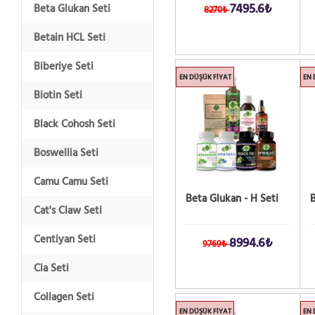
7495.6₺
Beta Glukan Seti
8270₺
Betain HCL Seti
Biberiye Seti
EN DÜŞÜK FIYAT
EN 
Biotin Seti
Black Cohosh Seti
Boswellia Seti
Camu Camu Seti
Beta Glukan - H Seti
B
Cat's Claw Seti
Centiyan Seti
8994.6₺
9769₺
Cla Seti
Collagen Seti
EN DÜŞÜK FIYAT
EN 