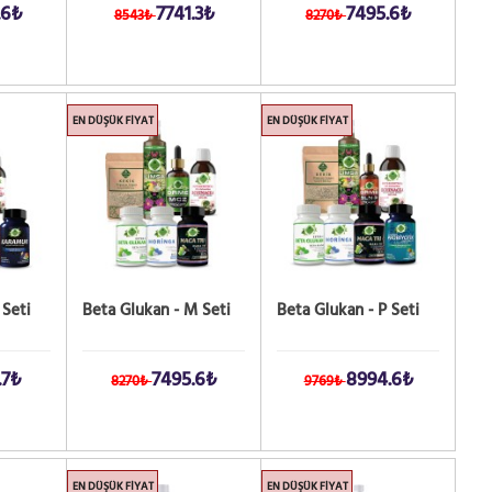
.6₺
7741.3₺
7495.6₺
8543₺
8270₺
EN DÜŞÜK FIYAT
EN DÜŞÜK FIYAT
 Seti
Beta Glukan - M Seti
Beta Glukan - P Seti
.7₺
7495.6₺
8994.6₺
8270₺
9769₺
EN DÜŞÜK FIYAT
EN DÜŞÜK FIYAT