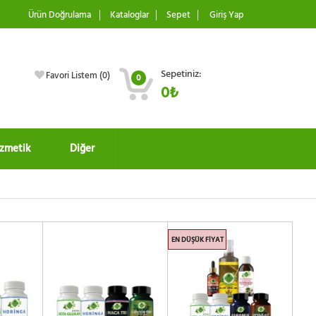
Ürün Doğrulama
Kataloglar
Sepet
Giriş Yap
Sepetiniz:
Favori Listem (
0
)
0
0₺
zmetik
Diğer
EN DÜŞÜK FIYAT