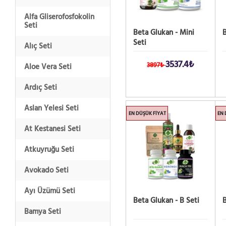
Alfa Gliserofosfokolin
Seti
Beta Glukan - Mini
B
Seti
Alıç Seti
3537.4₺
3897₺
Aloe Vera Seti
Ardıç Seti
Aslan Yelesi Seti
EN DÜŞÜK FIYAT
EN 
At Kestanesi Seti
Atkuyruğu Seti
Avokado Seti
Ayı Üzümü Seti
Beta Glukan - B Seti
B
Bamya Seti