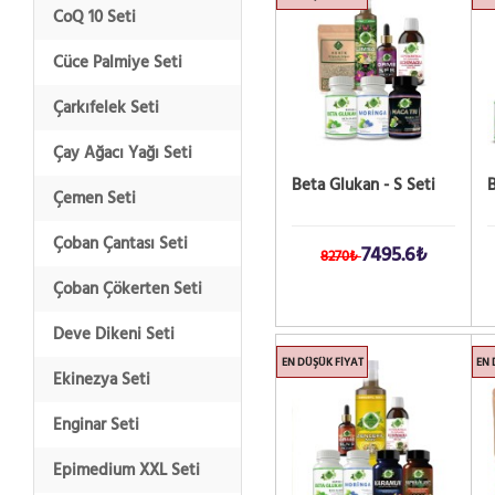
CoQ 10 Seti
Cüce Palmiye Seti
Çarkıfelek Seti
Çay Ağacı Yağı Seti
Beta Glukan - S Seti
B
Çemen Seti
Çoban Çantası Seti
7495.6₺
8270₺
Çoban Çökerten Seti
Deve Dikeni Seti
EN DÜŞÜK FIYAT
EN 
Ekinezya Seti
Enginar Seti
Epimedium XXL Seti