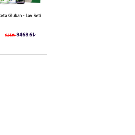
eta Glukan - Lav Seti
8468.6₺
9243₺