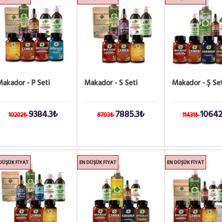
akador - P Seti
Makador - S Seti
Makador - Ş Set
9384.3₺
7885.3₺
10642
10202₺
8703₺
11431₺
DÜŞÜK FIYAT
EN DÜŞÜK FIYAT
EN DÜŞÜK FIYAT