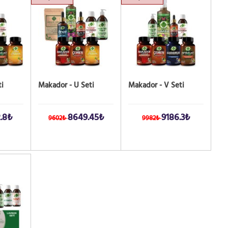
i
Makador - U Seti
Makador - V Seti
.8₺
8649.45₺
9186.3₺
9602₺
9982₺