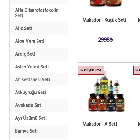
Alfa Gliserofosfokolin
Seti
Makador - Küçük Seti
M
Alıç Seti
2998₺
Aloe Vera Seti
Ardıç Seti
Aslan Yelesi Seti
EN DÜŞÜK FIYAT
EN 
At Kestanesi Seti
Atkuyruğu Seti
Avokado Seti
Ayı Üzümü Seti
Makador - A Seti
M
Bamya Seti