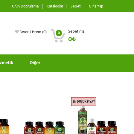
Ürün Doğrulama
Kataloglar
Sepet
Giriş Yap
Sepetiniz:
Favori Listem (
0
)
0
0₺
zmetik
Diğer
EN DÜŞÜK FIYAT