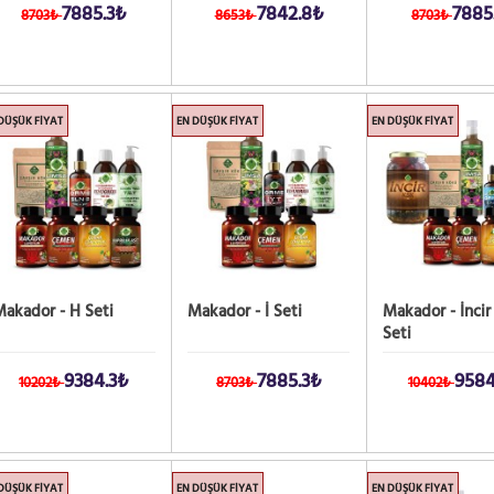
7885.3₺
7842.8₺
7885
8703₺
8653₺
8703₺
DÜŞÜK FIYAT
EN DÜŞÜK FIYAT
EN DÜŞÜK FIYAT
akador - H Seti
Makador - İ Seti
Makador - İncir
Seti
9384.3₺
7885.3₺
9584
10202₺
8703₺
10402₺
DÜŞÜK FIYAT
EN DÜŞÜK FIYAT
EN DÜŞÜK FIYAT