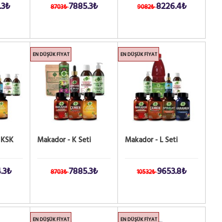
.3₺
7885.3₺
8226.4₺
8703₺
9082₺
EN DÜŞÜK FIYAT
EN DÜŞÜK FIYAT
 KSK
Makador - K Seti
Makador - L Seti
.3₺
7885.3₺
9653.8₺
8703₺
10532₺
EN DÜŞÜK FIYAT
EN DÜŞÜK FIYAT