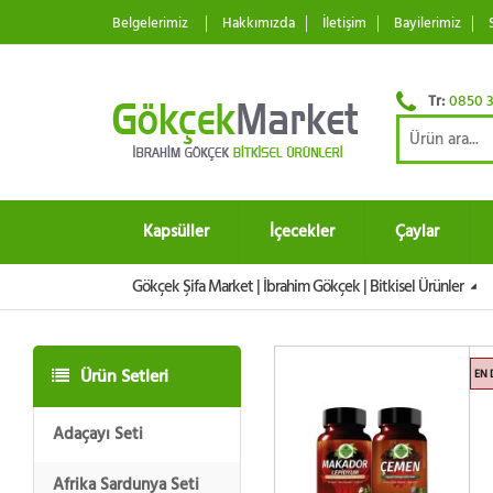
Belgelerimiz
Hakkımızda
İletişim
Bayilerimiz
Tr:
0850 3
Kapsüller
İçecekler
Çaylar
Gökçek Şifa Market | İbrahim Gökçek | Bitkisel Ürünler
Ürün Setleri
EN 
Adaçayı Seti
Afrika Sardunya Seti