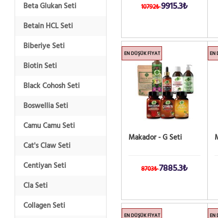
9915.3₺
Beta Glukan Seti
10792₺
Betain HCL Seti
Biberiye Seti
EN DÜŞÜK FIYAT
EN 
Biotin Seti
Black Cohosh Seti
Boswellia Seti
Camu Camu Seti
Makador - G Seti
M
Cat's Claw Seti
Centiyan Seti
7885.3₺
8703₺
Cla Seti
Collagen Seti
EN DÜŞÜK FIYAT
EN 