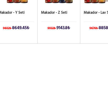
akador - Y Seti
Makador - Z Seti
Makador - Lav 
8649.45₺
9143.8₺
8858
9602₺
9932₺
9676₺