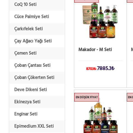
CoQ 10 Seti
Cüce Palmiye Seti
Çarkıfelek Seti
Çay Ağacı Yağı Seti
Makador - M Seti
M
Çemen Seti
Çoban Çantası Seti
7885.3₺
8703₺
Çoban Çökerten Seti
Deve Dikeni Seti
EN DÜŞÜK FIYAT
EN 
Ekinezya Seti
Enginar Seti
Epimedium XXL Seti