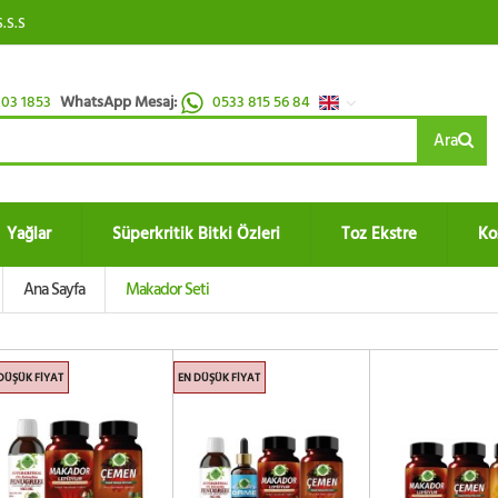
S.S.S
03 1853
WhatsApp Mesaj:
0533 815 56 84
Ara
Yağlar
Süperkritik Bitki Özleri
Toz Ekstre
Ko
Ana Sayfa
Makador Seti
DÜŞÜK FIYAT
EN DÜŞÜK FIYAT