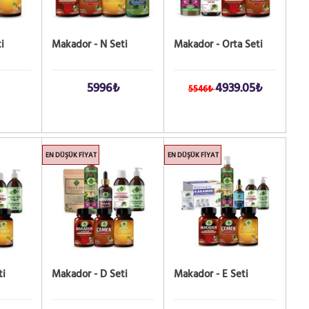
i
Makador - N Seti
Makador - Orta Seti
5996₺
4939.05₺
5546₺
EN DÜŞÜK FIYAT
EN DÜŞÜK FIYAT
ti
Makador - D Seti
Makador - E Seti