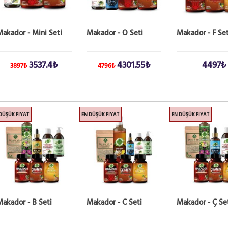
akador - Mini Seti
Makador - O Seti
Makador - F Set
3537.4₺
4301.55₺
4497₺
3897₺
4796₺
DÜŞÜK FIYAT
EN DÜŞÜK FIYAT
EN DÜŞÜK FIYAT
akador - B Seti
Makador - C Seti
Makador - Ç Se