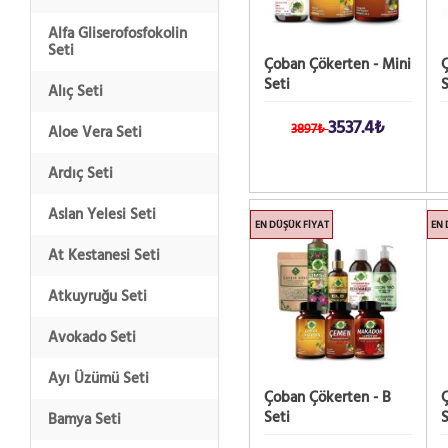
Alfa Gliserofosfokolin
Seti
Çoban Çökerten - Mini
Seti
S
Alıç Seti
3537.4₺
3897₺
Aloe Vera Seti
Ardıç Seti
Aslan Yelesi Seti
EN DÜŞÜK FIYAT
EN 
At Kestanesi Seti
Atkuyruğu Seti
Avokado Seti
Ayı Üzümü Seti
Çoban Çökerten - B
Ç
Seti
S
Bamya Seti