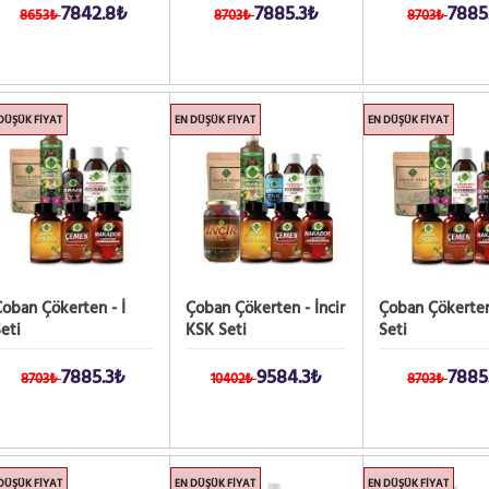
7842.8₺
7885.3₺
7885
8653₺
8703₺
8703₺
DÜŞÜK FIYAT
EN DÜŞÜK FIYAT
EN DÜŞÜK FIYAT
oban Çökerten - İ
Çoban Çökerten - İncir
Çoban Çökerten
eti
KSK Seti
Seti
7885.3₺
9584.3₺
7885
8703₺
10402₺
8703₺
DÜŞÜK FIYAT
EN DÜŞÜK FIYAT
EN DÜŞÜK FIYAT