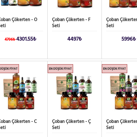
Çoban Çökerten - O
Çoban Çökerten - F
Çoban Çökerten
eti
Seti
Seti
4301.55₺
4497₺
5996₺
4796₺
DÜŞÜK FIYAT
EN DÜŞÜK FIYAT
EN DÜŞÜK FIYAT
oban Çökerten - C
Çoban Çökerten - Ç
Çoban Çökerten
eti
Seti
Seti