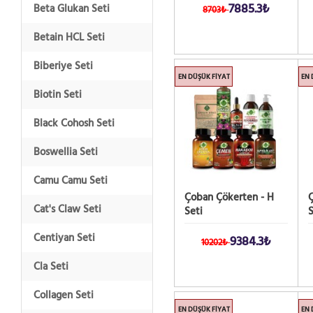
7885.3₺
Beta Glukan Seti
8703₺
Betain HCL Seti
Biberiye Seti
EN DÜŞÜK FIYAT
EN 
Biotin Seti
Black Cohosh Seti
Boswellia Seti
Camu Camu Seti
Çoban Çökerten - H
Ç
Cat's Claw Seti
Seti
S
Centiyan Seti
9384.3₺
10202₺
Cla Seti
Collagen Seti
EN DÜŞÜK FIYAT
EN 