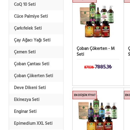
CoQ 10 Seti
Cüce Palmiye Seti
Çarkıfelek Seti
Çay Ağacı Yağı Seti
Çoban Çökerten - M
Ç
Çemen Seti
Seti
S
Çoban Çantası Seti
7885.3₺
8703₺
Çoban Çökerten Seti
Deve Dikeni Seti
EN DÜŞÜK FIYAT
EN 
Ekinezya Seti
Enginar Seti
Epimedium XXL Seti