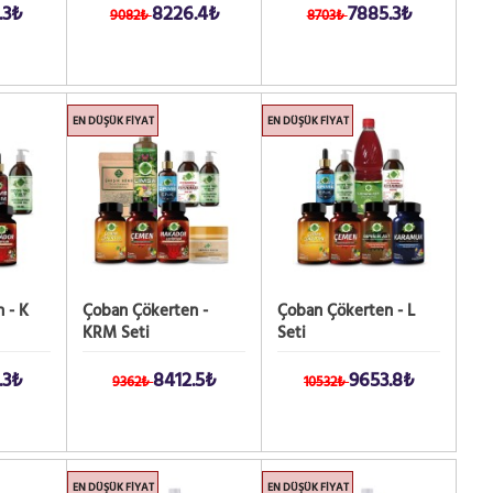
.3₺
8226.4₺
7885.3₺
9082₺
8703₺
EN DÜŞÜK FIYAT
EN DÜŞÜK FIYAT
 - K
Çoban Çökerten -
Çoban Çökerten - L
KRM Seti
Seti
.3₺
8412.5₺
9653.8₺
9362₺
10532₺
EN DÜŞÜK FIYAT
EN DÜŞÜK FIYAT