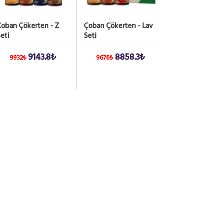
oban Çökerten - Z
Çoban Çökerten - Lav
eti
Seti
9143.8₺
8858.3₺
9932₺
9676₺