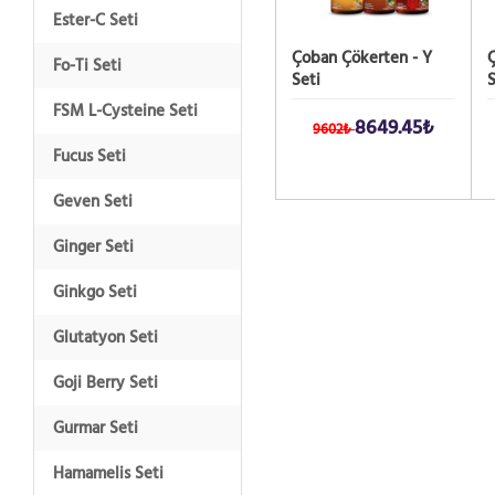
Ester-C Seti
Çoban Çökerten - Y
Ç
Fo-Ti Seti
Seti
S
FSM L-Cysteine Seti
8649.45₺
9602₺
Fucus Seti
Geven Seti
Ginger Seti
Ginkgo Seti
Glutatyon Seti
Goji Berry Seti
Gurmar Seti
Hamamelis Seti