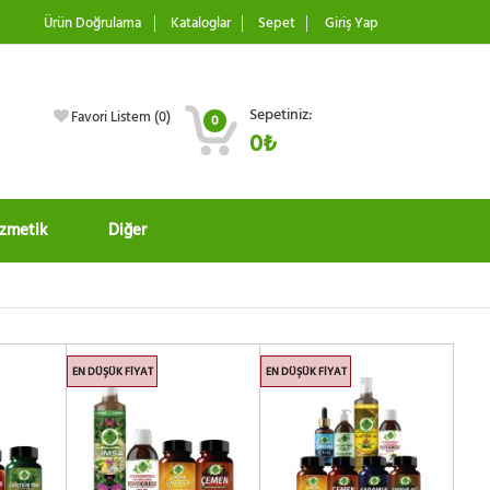
Ürün Doğrulama
Kataloglar
Sepet
Giriş Yap
Sepetiniz:
Favori Listem (
0
)
0
0₺
zmetik
Diğer
EN DÜŞÜK FIYAT
EN DÜŞÜK FIYAT