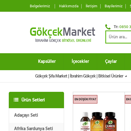
Belgelerimiz
Hakkımızda
İletişim
Bayilerimiz
Tr:
0850 3
Kapsüller
İçecekler
Çaylar
Gökçek Şifa Market | İbrahim Gökçek | Bitkisel Ürünler
Ürün Setleri
EN DÜŞÜK FIYAT
EN 
Adaçayı Seti
Afrika Sardunya Seti