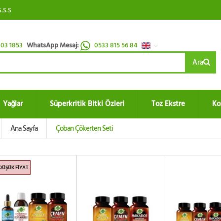
S.S.S
03 1853
WhatsApp Mesaj:
0533 815 56 84
Ara
Yağlar
Süperkritik Bitki Özleri
Toz Ekstre
Ko
Ana Sayfa
Çoban Çökerten Seti
DÜŞÜK FIYAT