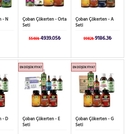
 - N
Çoban Çökerten - Orta
Çoban Çökerten - A
Seti
Seti
4939.05₺
9186.3₺
5546₺
9982₺
EN DÜŞÜK FIYAT
EN DÜŞÜK FIYAT
 - D
Çoban Çökerten - E
Çoban Çökerten - G
Seti
Seti