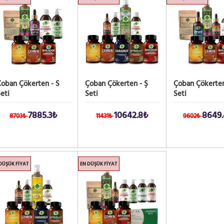
oban Çökerten - S
Çoban Çökerten - Ş
Çoban Çökerten
eti
Seti
Seti
7885.3₺
10642.8₺
8649
8703₺
11431₺
9602₺
DÜŞÜK FIYAT
EN DÜŞÜK FIYAT