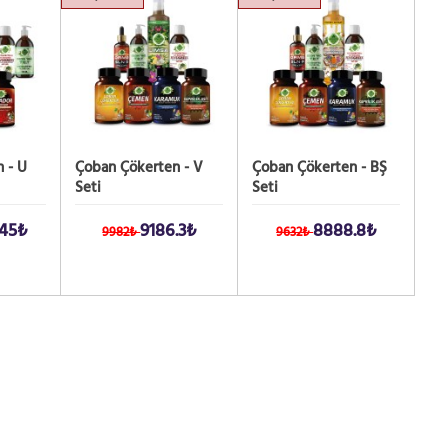
 - U
Çoban Çökerten - V
Çoban Çökerten - BŞ
Seti
Seti
.45₺
9186.3₺
8888.8₺
9982₺
9632₺