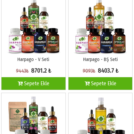
Harpago - V Seti
Harpago - BŞ Seti
8701.2 ₺
8403.7 ₺
9443₺
9093₺
Sepete Ekle
Sepete Ekle