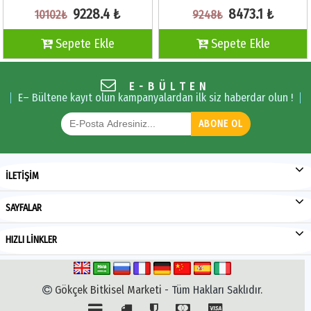
9228.4 ₺
8473.1 ₺
10102₺
9248₺
Sepete Ekle
Sepete Ekle
E-BÜLTEN
E– Bültene kayıt olun kampanyalardan ilk siz haberdar olun !
ABONE OL
İLETİŞİM
SAYFALAR
HIZLI LİNKLER
Gökçek Bitkisel Marketi
- Tüm Hakları Saklıdır.