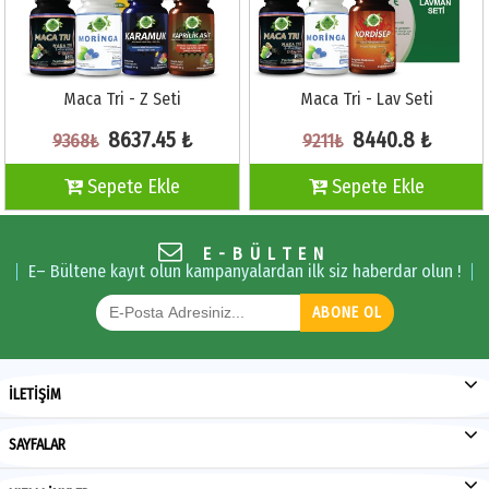
Maca Tri - Z Seti
Maca Tri - Lav Seti
8637.45 ₺
8440.8 ₺
9368₺
9211₺
Sepete Ekle
Sepete Ekle
E-BÜLTEN
E– Bültene kayıt olun kampanyalardan ilk siz haberdar olun !
ABONE OL
İLETİŞİM
SAYFALAR