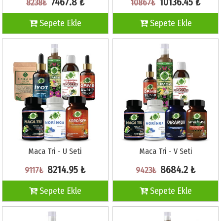
7467.8 ₺
10136.45 ₺
8238₺
10867₺
Sepete Ekle
Sepete Ekle
Maca Tri - U Seti
Maca Tri - V Seti
8214.95 ₺
8684.2 ₺
9117₺
9423₺
Sepete Ekle
Sepete Ekle