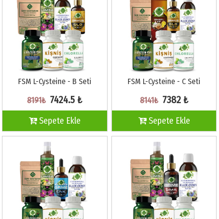
FSM L-Cysteine - B Seti
FSM L-Cysteine - C Seti
7424.5 ₺
7382 ₺
8191₺
8141₺
Sepete Ekle
Sepete Ekle