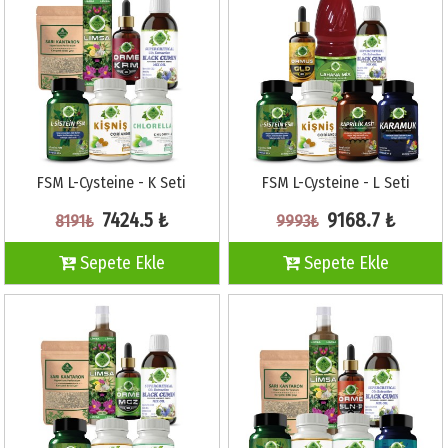
FSM L-Cysteine - K Seti
FSM L-Cysteine - L Seti
7424.5 ₺
9168.7 ₺
8191₺
9993₺
Sepete Ekle
Sepete Ekle