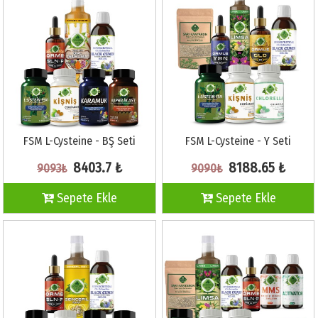
FSM L-Cysteine - BŞ Seti
FSM L-Cysteine - Y Seti
8403.7 ₺
8188.65 ₺
9093₺
9090₺
Sepete Ekle
Sepete Ekle