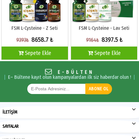
FSM L-Cysteine - Z Seti
FSM L-Cysteine - Lav Seti
8658.7 ₺
8397.5 ₺
9393₺
9164₺
Sepete Ekle
Sepete Ekle
E-BÜLTEN
E– Bültene kayıt olun kampanyalardan ilk siz haberdar olun !
ABONE OL
İLETİŞİM
SAYFALAR