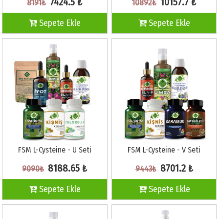
7424.5 ₺
10157.7 ₺
8191₺
10892₺
Sepete Ekle
Sepete Ekle
FSM L-Cysteine - U Seti
FSM L-Cysteine - V Seti
8188.65 ₺
8701.2 ₺
9090₺
9443₺
Sepete Ekle
Sepete Ekle