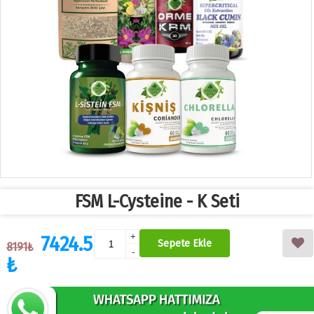
FSM L-Cysteine - K Seti
7424.5
+
Sepete Ekle
8191₺
-
₺