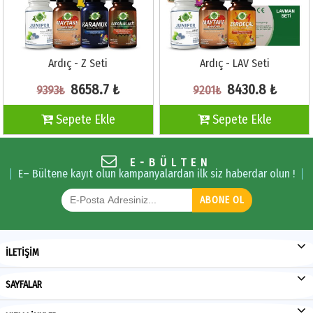
Ardıç - Z Seti
Ardıç - LAV Seti
8658.7 ₺
8430.8 ₺
9393₺
9201₺
Sepete Ekle
Sepete Ekle
E-BÜLTEN
E– Bültene kayıt olun kampanyalardan ilk siz haberdar olun !
ABONE OL
İLETİŞİM
SAYFALAR