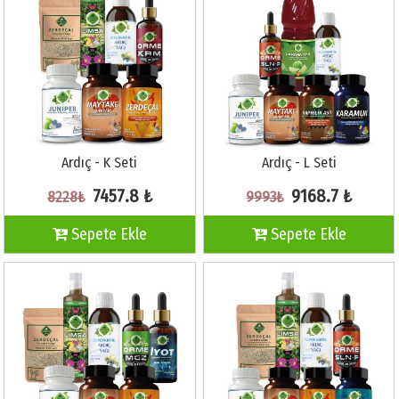
Ardıç - K Seti
Ardıç - L Seti
7457.8 ₺
9168.7 ₺
8228₺
9993₺
Sepete Ekle
Sepete Ekle