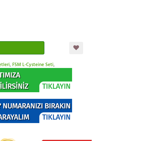
tleri
,
FSM L-Cysteine Seti
,