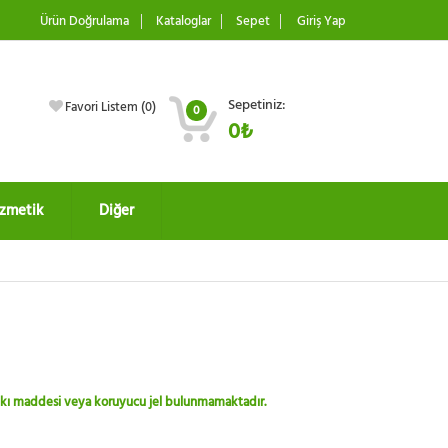
Ürün Doğrulama
Kataloglar
Sepet
Giriş Yap
Sepetiniz:
Favori Listem (
0
)
0
0₺
zmetik
Diğer
 katkı maddesi veya koruyucu jel bulunmamaktadır.