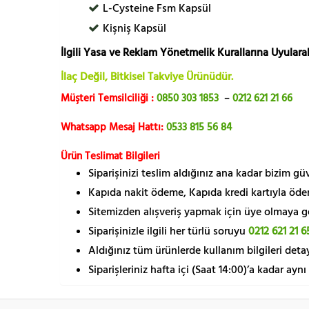
L-Cysteine Fsm Kapsül
Kişniş Kapsül
İlgili Yasa ve Reklam Yönetmelik Kurallarına Uyularak
İlaç Değil, Bitkisel Takviye Ürünüdür.
Müşteri Temsilciliği :
0850 303 1853
–
0212 621 21 66
Whatsapp Mesaj Hattı:
0533 815 56 84
Ürün Teslimat Bilgileri
Siparişinizi teslim aldığınız ana kadar bizim g
Kapıda nakit ödeme, Kapıda kredi kartıyla öde
Sitemizden alışveriş yapmak için üye olmaya gere
Siparişinizle ilgili her türlü soruyu
0212 621 21 6
Aldığınız tüm ürünlerde kullanım bilgileri detay
Siparişleriniz hafta içi (Saat 14:00)’a kadar aynı