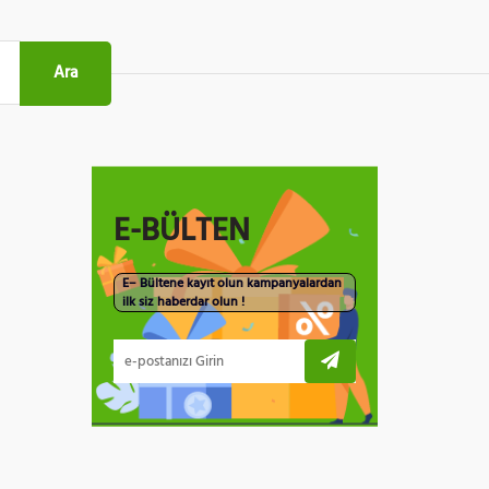
Ara
E-BÜLTEN
E– Bültene kayıt olun kampanyalardan
ilk siz haberdar olun !