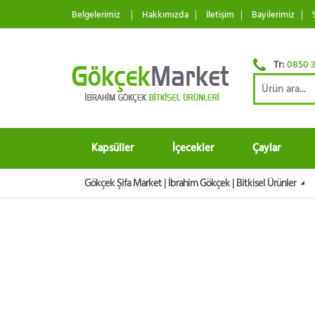
Belgelerimiz
Hakkımızda
İletişim
Bayilerimiz
Tr:
0850 3
Kapsüller
İçecekler
Çaylar
Gökçek Şifa Market | İbrahim Gökçek | Bitkisel Ürünler