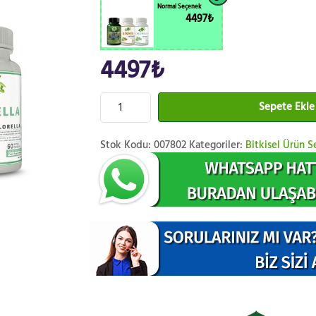
Normal Seçenek
4497₺
4497₺
Sepete Ekle
Stok Kodu:
007802
Kategoriler:
Bitkisel Ürün Se