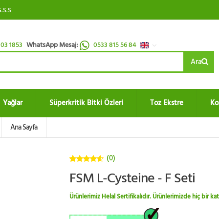
S.S.S
03 1853
WhatsApp Mesaj:
0533 815 56 84
Ara
Yağlar
Süperkritik Bitki Özleri
Toz Ekstre
Ko
Ana Sayfa
(0)
4.5
5
FSM L-Cysteine - F Seti
üzerinden
Ürünlerimiz Helal Sertifikalıdır. Ürünlerimizde hiç bir