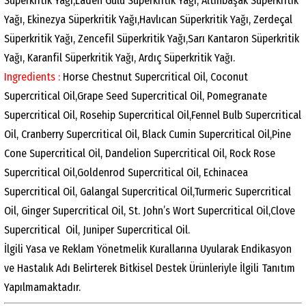
Süperkritik Yağı,Laden Gülü Süperkritik Yağı, Altınbaşak Süperkritik
Yağı, Ekinezya Süperkritik Yağı,Havlıcan Süperkritik Yağı, Zerdeçal
Süperkritik Yağı, Zencefil Süperkritik Yağı,Sarı Kantaron Süperkritik
Yağı, Karanfil Süperkritik Yağı, Ardıç Süperkritik Yağı.
Ingredients :
Horse Chestnut Supercritical Oil, Coconut
Supercritical Oil,Grape Seed Supercritical Oil, Pomegranate
Supercritical Oil, Rosehip Supercritical Oil,Fennel Bulb Supercritical
Oil, Cranberry Supercritical Oil, Black Cumin Supercritical Oil,Pine
Cone Supercritical Oil, Dandelion Supercritical Oil, Rock Rose
Supercritical Oil,Goldenrod Supercritical Oil, Echinacea
Supercritical Oil, Galangal Supercritical Oil,Turmeric Supercritical
Oil, Ginger Supercritical Oil, St. John’s Wort Supercritical Oil,Clove
Supercritical Oil, Juniper Supercritical Oil.
İlgili Yasa ve Reklam Yönetmelik Kurallarına Uyularak Endikasyon
ve Hastalık Adı Belirterek Bitkisel Destek Ürünleriyle İlgili Tanıtım
Yapılmamaktadır.