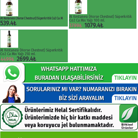
At Kestanesi (Horse Chestnut) Süperkritik
At Kestanesi (Horse Chestnut) Süperkritik Co2 Ca M
Co2 Ca Mix Yağı 100 ml.
539.4₺
1079.4₺
1799₺
At Kestanesi (Horse Chestnut) Süperkritik
Co2 Ca Mix Yağı 250 ml.
2699.4₺
4499₺