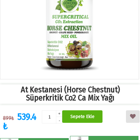
At Kestanesi (Horse Chestnut)
Süperkritik Co2 Ca Mix Yağı
539.4
+
Sepete Ekle
899₺
-
₺