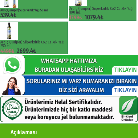
Ardıç (Juniper) Süperkritik Co2 Ca Mix Yağı
Ardıç (Juniper) Süperkritik Yağı 50 ml.
100 ml.
539.4₺
1079.4₺
1799₺
Ardıç (Juniper) Süperkritik Co2 Ca Mix Yağı
250 ml.
2699.4₺
4499₺
Açıklaması