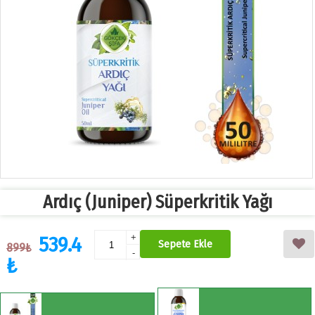
Ardıç (Juniper) Süperkritik Yağı
539.4
+
Sepete Ekle
899₺
-
₺