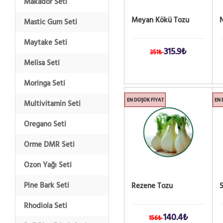
Makador Seti
Meyan Kökü Tozu
Mastic Gum Seti
Maytake Seti
315.9₺
351₺
Melisa Seti
Moringa Seti
EN DÜŞÜK FIYAT
EN 
Multivitamin Seti
Oregano Seti
Orme DMR Seti
Ozon Yağı Seti
Pine Bark Seti
Rezene Tozu
S
Rhodiola Seti
140.4₺
156₺