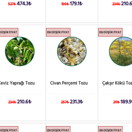
474.3₺
179.1₺
210.
527₺
199₺
234₺
DÜŞÜK FIYAT
EN DÜŞÜK FIYAT
EN DÜŞÜK FIYAT
eviz Yaprağı Tozu
Civan Perçemi Tozu
Çakşır Kökü To
210.6₺
231.3₺
189.
234₺
257₺
211₺
DÜŞÜK FIYAT
EN DÜŞÜK FIYAT
EN DÜŞÜK FIYAT