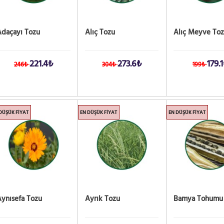
Adaçayı Tozu
Alıç Tozu
Alıç Meyve To
221.4₺
273.6₺
179.
246₺
304₺
199₺
DÜŞÜK FIYAT
EN DÜŞÜK FIYAT
EN DÜŞÜK FIYAT
ynısefa Tozu
Ayrık Tozu
Bamya Tohumu