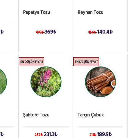
Papatya Tozu
Reyhan Tozu
6₺
369₺
140.4₺
410₺
156₺
EN DÜŞÜK FIYAT
EN DÜŞÜK FIYAT
Şahtere Tozu
Tarçın Çubuk
7₺
231.3₺
189.9₺
257₺
211₺