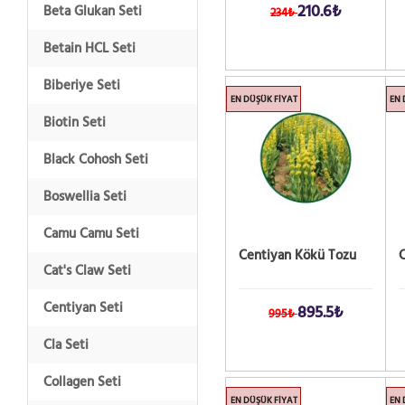
210.6₺
Beta Glukan Seti
234₺
Betain HCL Seti
Biberiye Seti
EN DÜŞÜK FIYAT
EN 
Biotin Seti
Black Cohosh Seti
Boswellia Seti
Camu Camu Seti
Centiyan Kökü Tozu
C
Cat's Claw Seti
Centiyan Seti
895.5₺
995₺
Cla Seti
Collagen Seti
EN DÜŞÜK FIYAT
EN 