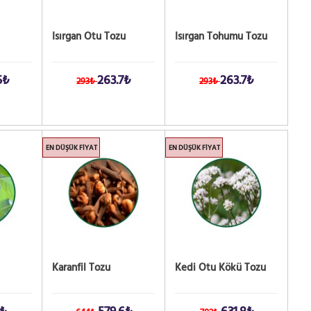
Isırgan Otu Tozu
Isırgan Tohumu Tozu
5₺
263.7₺
263.7₺
293₺
293₺
EN DÜŞÜK FIYAT
EN DÜŞÜK FIYAT
Karanfil Tozu
Kedi Otu Kökü Tozu