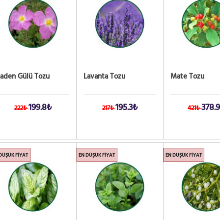
Laden Gülü Tozu
Lavanta Tozu
Mate Tozu
199.8₺
195.3₺
378.
222₺
217₺
421₺
DÜŞÜK FIYAT
EN DÜŞÜK FIYAT
EN DÜŞÜK FIYAT