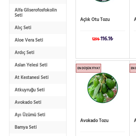
Alfa Gliserofosfokolin
Seti
Açlık Otu Tozu
Alıç Seti
116.1₺
129₺
Aloe Vera Seti
Ardıç Seti
Aslan Yelesi Seti
EN DÜŞÜK FIYAT
EN 
At Kestanesi Seti
Atkuyruğu Seti
Avokado Seti
Ayı Üzümü Seti
Avokado Tozu
A
Bamya Seti