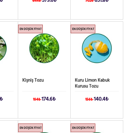
9₺
579.6₺
631.8₺
644₺
702₺
EN DÜŞÜK FIYAT
EN DÜŞÜK FIYAT
Kişniş Tozu
Kuru Limon Kabuk
Kurusu Tozu
9₺
174.6₺
140.4₺
194₺
156₺
EN DÜŞÜK FIYAT
EN DÜŞÜK FIYAT