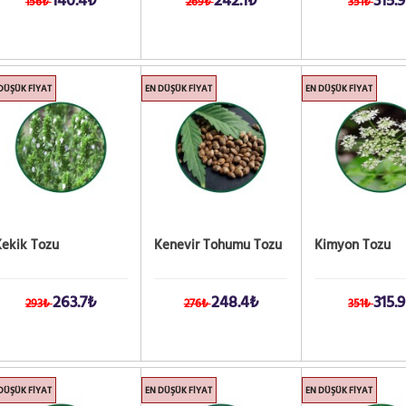
140.4₺
242.1₺
315.
156₺
269₺
351₺
DÜŞÜK FIYAT
EN DÜŞÜK FIYAT
EN DÜŞÜK FIYAT
Kekik Tozu
Kenevir Tohumu Tozu
Kimyon Tozu
263.7₺
248.4₺
315.
293₺
276₺
351₺
DÜŞÜK FIYAT
EN DÜŞÜK FIYAT
EN DÜŞÜK FIYAT