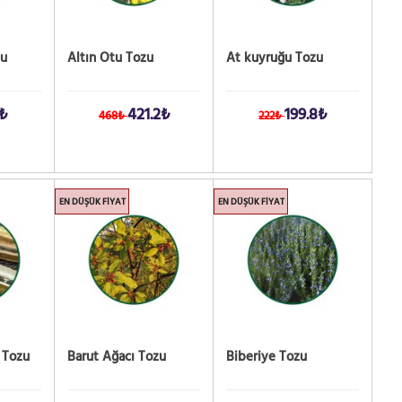
zu
Altın Otu Tozu
At kuyruğu Tozu
1₺
421.2₺
199.8₺
468₺
222₺
EN DÜŞÜK FIYAT
EN DÜŞÜK FIYAT
 Tozu
Barut Ağacı Tozu
Biberiye Tozu