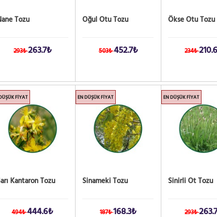
Nane Tozu
Oğul Otu Tozu
Ökse Otu Tozu
263.7₺
452.7₺
210.
293₺
503₺
234₺
DÜŞÜK FIYAT
EN DÜŞÜK FIYAT
EN DÜŞÜK FIYAT
arı Kantaron Tozu
Sinameki Tozu
Sinirli Ot Tozu
444.6₺
168.3₺
263.
494₺
187₺
293₺