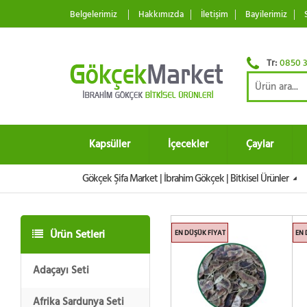
Belgelerimiz
Hakkımızda
İletişim
Bayilerimiz
Tr:
0850 3
Kapsüller
İçecekler
Çaylar
Gökçek Şifa Market | İbrahim Gökçek | Bitkisel Ürünler
Ürün Setleri
EN DÜŞÜK FIYAT
EN 
Adaçayı Seti
Afrika Sardunya Seti