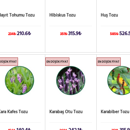
Hayıt Tohumu Tozu
Hibiskus Tozu
Huş Tozu
210.6₺
315.9₺
526.
234₺
351₺
585₺
DÜŞÜK FIYAT
EN DÜŞÜK FIYAT
EN DÜŞÜK FIYAT
ara Kafes Tozu
Karabaş Otu Tozu
Karabiber Tozu