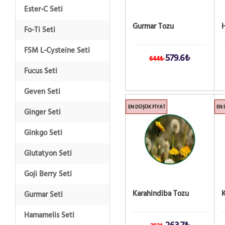
Ester-C Seti
Gurmar Tozu
Fo-Ti Seti
FSM L-Cysteine Seti
579.6₺
644₺
Fucus Seti
Geven Seti
EN DÜŞÜK FIYAT
EN 
Ginger Seti
Ginkgo Seti
Glutatyon Seti
Goji Berry Seti
Karahindiba Tozu
K
Gurmar Seti
Hamamelis Seti