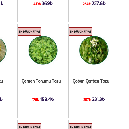
6₺
369₺
237.6₺
410₺
264₺
EN DÜŞÜK FIYAT
EN DÜŞÜK FIYAT
zu
Çemen Tohumu Tozu
Çoban Çantası Tozu
9₺
158.4₺
231.3₺
176₺
257₺
EN DÜŞÜK FIYAT
EN DÜŞÜK FIYAT