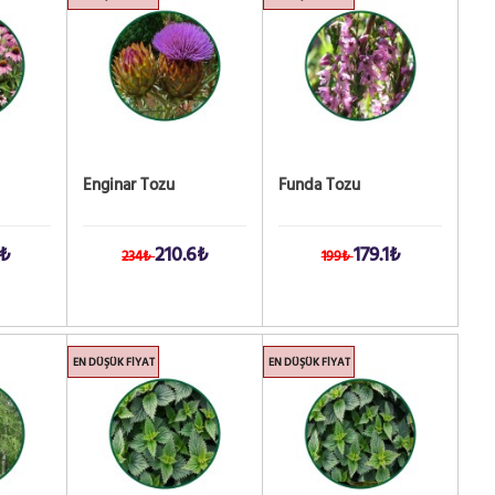
Enginar Tozu
Funda Tozu
9₺
210.6₺
179.1₺
234₺
199₺
EN DÜŞÜK FIYAT
EN DÜŞÜK FIYAT