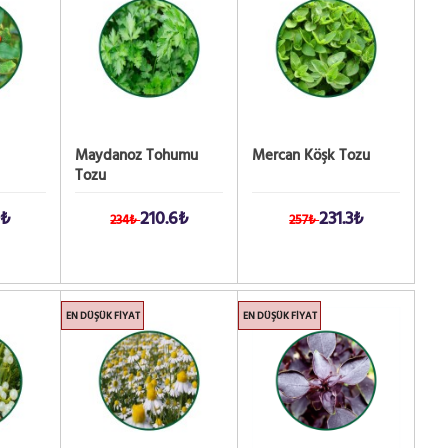
Maydanoz Tohumu
Mercan Köşk Tozu
Tozu
9₺
210.6₺
231.3₺
234₺
257₺
EN DÜŞÜK FIYAT
EN DÜŞÜK FIYAT