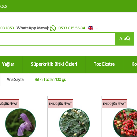
S.S.S
03 1853
WhatsApp Mesaj:
0533 815 56 84
Ara
Yağlar
Süperkritik Bitki Özleri
Toz Ekstre
Ko
Ana Sayfa
Bitki Tozları 100 gr.
DÜŞÜK FIYAT
EN DÜŞÜK FIYAT
EN DÜŞÜK FIYAT