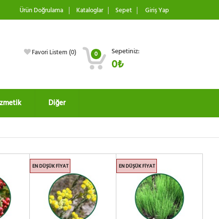
Ürün Doğrulama
Kataloglar
Sepet
Giriş Yap
Sepetiniz:
Favori Listem (
0
)
0
0₺
zmetik
Diğer
EN DÜŞÜK FIYAT
EN DÜŞÜK FIYAT