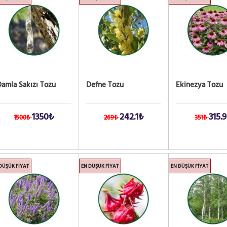
amla Sakızı Tozu
Defne Tozu
Ekinezya Tozu
1350₺
242.1₺
315.
1500₺
269₺
351₺
DÜŞÜK FIYAT
EN DÜŞÜK FIYAT
EN DÜŞÜK FIYAT