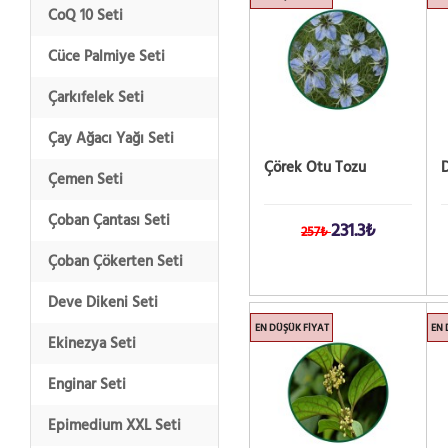
CoQ 10 Seti
Cüce Palmiye Seti
Çarkıfelek Seti
Çay Ağacı Yağı Seti
Çörek Otu Tozu
D
Çemen Seti
Çoban Çantası Seti
231.3₺
257₺
Çoban Çökerten Seti
Deve Dikeni Seti
EN DÜŞÜK FIYAT
EN 
Ekinezya Seti
Enginar Seti
Epimedium XXL Seti