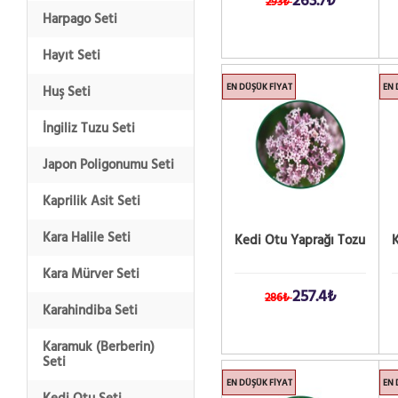
263.7₺
293₺
Harpago Seti
Hayıt Seti
EN DÜŞÜK FIYAT
EN 
Huş Seti
İngiliz Tuzu Seti
Japon Poligonumu Seti
Kaprilik Asit Seti
Kara Halile Seti
Kedi Otu Yaprağı Tozu
Kara Mürver Seti
257.4₺
286₺
Karahindiba Seti
Karamuk (Berberin)
Seti
EN DÜŞÜK FIYAT
EN 