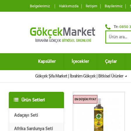
Belgelerimiz
Hakkımızda
İletişim
Bayilerimiz
Tr:
0850 3
Kapsüller
İçecekler
Çaylar
Gökçek Şifa Market | İbrahim Gökçek | Bitkisel Ürünler
Ürün Setleri
EN DÜŞÜK FIYAT
Adaçayı Seti
Afrika Sardunya Seti