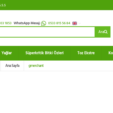
S.S.S
03 1853
WhatsApp Mesaj:
0533 815 56 84
Ara
Yağlar
Süperkritik Bitki Özleri
Toz Ekstre
Ko
Ana Sayfa
gmerchant