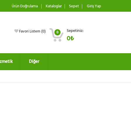
Ürün Doğrulama
Kataloglar
Sepet
Giriş Yap
Sepetiniz:
Favori Listem (
0
)
0
0₺
zmetik
Diğer