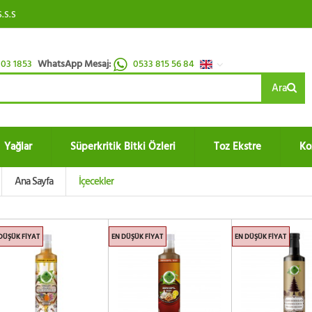
S.S.S
03 1853
WhatsApp Mesaj:
0533 815 56 84
Ara
Yağlar
Süperkritik Bitki Özleri
Toz Ekstre
Ko
Ana Sayfa
İçecekler
DÜŞÜK FIYAT
EN DÜŞÜK FIYAT
EN DÜŞÜK FIYAT