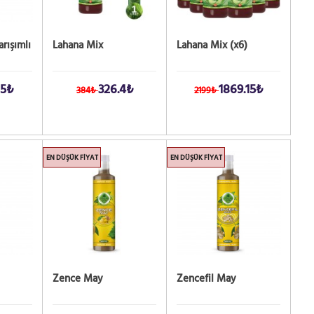
rışımlı
Lahana Mix
Lahana Mix (x6)
65₺
326.4₺
1869.15₺
384₺
2199₺
EN DÜŞÜK FIYAT
EN DÜŞÜK FIYAT
Zence May
Zencefil May