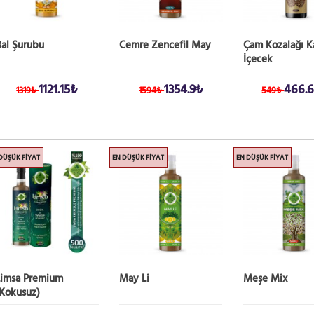
al Şurubu
Cemre Zencefil May
Çam Kozalağı Ka
İçecek
1121.15₺
1354.9₺
466.
1319₺
1594₺
549₺
DÜŞÜK FIYAT
EN DÜŞÜK FIYAT
EN DÜŞÜK FIYAT
Limsa Premium
May Li
Meşe Mix
(Kokusuz)