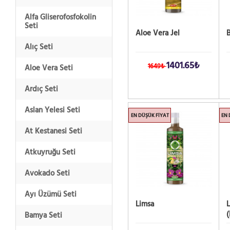
Alfa Gliserofosfokolin
Seti
Aloe Vera Jel
B
Alıç Seti
1401.65₺
1649₺
Aloe Vera Seti
Ardıç Seti
Aslan Yelesi Seti
EN DÜŞÜK FIYAT
EN 
At Kestanesi Seti
Atkuyruğu Seti
Avokado Seti
Ayı Üzümü Seti
Limsa
Bamya Seti