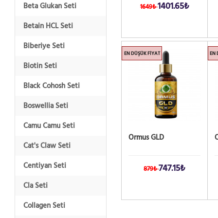
1401.65₺
Beta Glukan Seti
1649₺
Betain HCL Seti
Biberiye Seti
EN DÜŞÜK FIYAT
EN 
Biotin Seti
Black Cohosh Seti
Boswellia Seti
Camu Camu Seti
Ormus GLD
Cat's Claw Seti
Centiyan Seti
747.15₺
879₺
Cla Seti
Collagen Seti