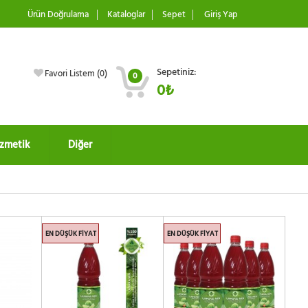
Ürün Doğrulama
Kataloglar
Sepet
Giriş Yap
Sepetiniz:
Favori Listem (
0
)
0
0₺
zmetik
Diğer
EN DÜŞÜK FIYAT
EN DÜŞÜK FIYAT