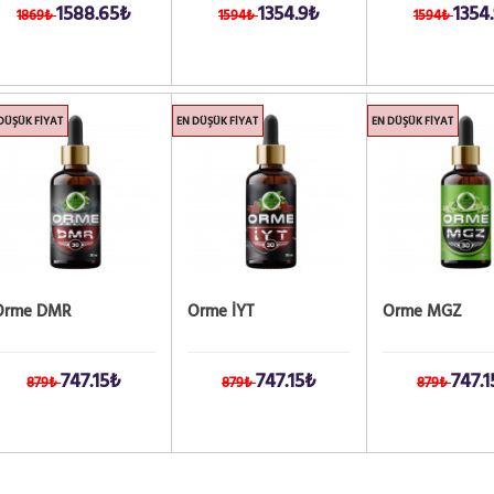
1588.65₺
1354.9₺
1354
1869₺
1594₺
1594₺
DÜŞÜK FIYAT
EN DÜŞÜK FIYAT
EN DÜŞÜK FIYAT
Orme DMR
Orme İYT
Orme MGZ
747.15₺
747.15₺
747.1
879₺
879₺
879₺