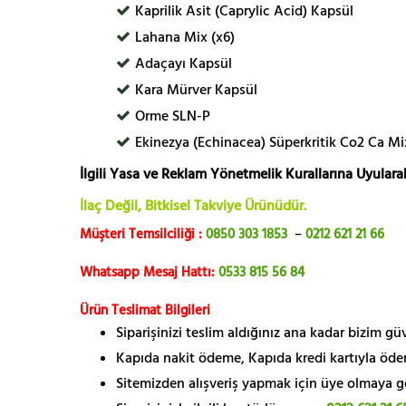
Kaprilik Asit (Caprylic Acid) Kapsül
Lahana Mix (x6)
Adaçayı Kapsül
Kara Mürver Kapsül
Orme SLN-P
Ekinezya (Echinacea) Süperkritik Co2 Ca Mi
İlgili Yasa ve Reklam Yönetmelik Kurallarına Uyularak
İlaç Değil, Bitkisel Takviye Ürünüdür.
Müşteri Temsilciliği :
0850 303 1853
–
0212 621 21 66
Whatsapp Mesaj Hattı:
0533 815 56 84
Ürün Teslimat Bilgileri
Siparişinizi teslim aldığınız ana kadar bizim g
Kapıda nakit ödeme, Kapıda kredi kartıyla öde
Sitemizden alışveriş yapmak için üye olmaya gere