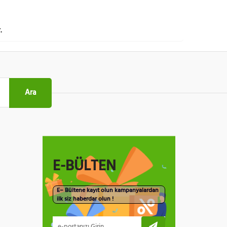
.
Ara
E-BÜLTEN
E– Bültene kayıt olun kampanyalardan
ilk siz haberdar olun !