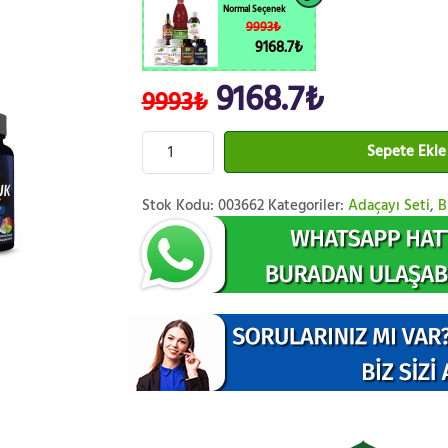
Normal Seçenek
9993₺
9168.7₺
9168.7₺
9993₺
Sepete Ekle
Stok Kodu:
003662
Kategoriler:
Adaçayı Seti
,
B