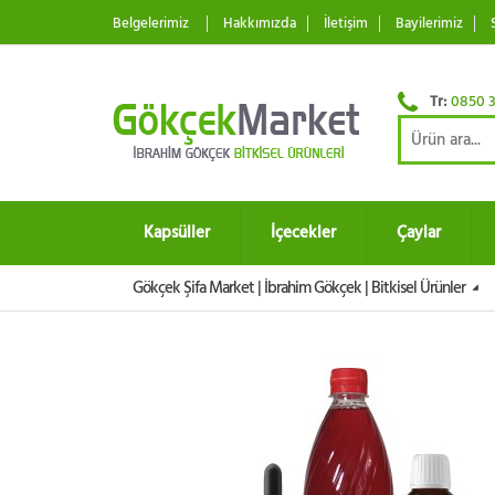
Belgelerimiz
Hakkımızda
İletişim
Bayilerimiz
Tr:
0850 3
Kapsüller
İçecekler
Çaylar
Gökçek Şifa Market | İbrahim Gökçek | Bitkisel Ürünler