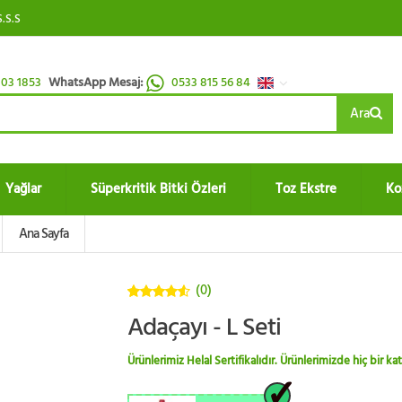
S.S.S
03 1853
WhatsApp Mesaj:
0533 815 56 84
Ara
Yağlar
Süperkritik Bitki Özleri
Toz Ekstre
Ko
Ana Sayfa
(0)
4.5
5
Adaçayı - L Seti
üzerinden
Ürünlerimiz Helal Sertifikalıdır. Ürünlerimizde hiç bir