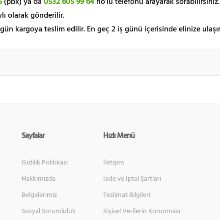
5
(pbx) ya da
0532 605 99 64
no’lu telefonu arayarak sorabilirsiniz.
lı olarak gönderilir.
 gün kargoya teslim edilir. En geç 2 iş günü içerisinde elinize ulaşır
Sayfalar
Hızlı Menü
Gizlilik Politikası
İletişim
Hakkımızda
İade ve İptal Şartları
Belgelerimiz
Teslimat Bilgileri
Sosyal Sorumluluk
Kişisel Verilerin Korunması