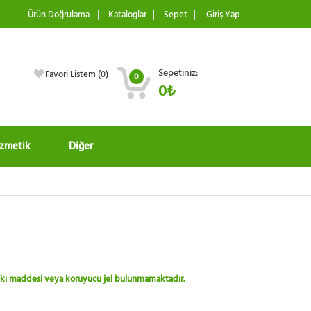
Ürün Doğrulama
Kataloglar
Sepet
Giriş Yap
Sepetiniz:
Favori Listem (
0
)
0
0₺
zmetik
Diğer
 katkı maddesi veya koruyucu jel bulunmamaktadır.