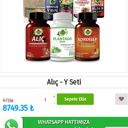
Alıç - Y Seti
+
Sepete Ekle
9713₺
-
8749.35 ₺