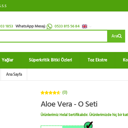
S.S.S
03 1853
WhatsApp Mesaj:
0533 815 56 84
Ara
Yağlar
Süperkritik Bitki Özleri
Toz Ekstre
Ko
Ana Sayfa
(0)
4.5
5
Aloe Vera - O Seti
üzerinden
Ürünlerimiz Helal Sertifikalıdır. Ürünlerimizde hiç bir