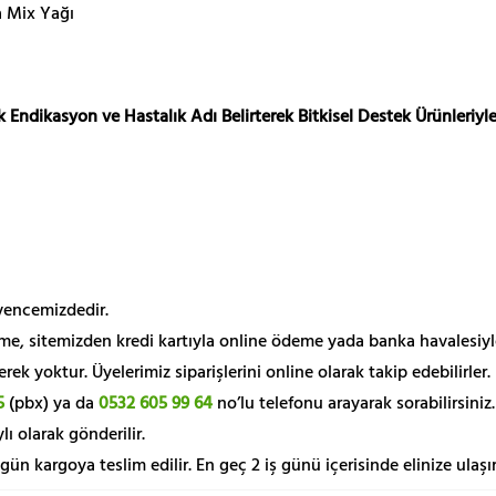
a Mix Yağı
 Endikasyon ve Hastalık Adı Belirterek Bitkisel Destek Ürünleriyle
üvencemizdedir.
me, sitemizden kredi kartıyla online ödeme yada banka havalesiyl
k yoktur. Üyelerimiz siparişlerini online olarak takip edebilirler.
5
(pbx) ya da
0532 605 99 64
no’lu telefonu arayarak sorabilirsiniz.
lı olarak gönderilir.
 gün kargoya teslim edilir. En geç 2 iş günü içerisinde elinize ulaşır