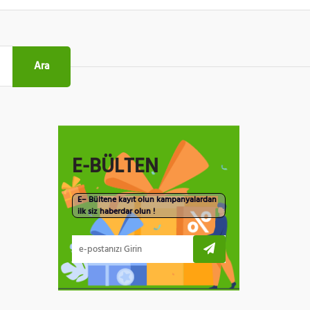
Ara
E-BÜLTEN
E– Bültene kayıt olun kampanyalardan
ilk siz haberdar olun !