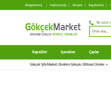
Belgelerimiz
Hakkımızda
İletişim
Bayilerimiz
Tr:
0850 3
Kapsüller
İçecekler
Çaylar
Gökçek Şifa Market | İbrahim Gökçek | Bitkisel Ürünler