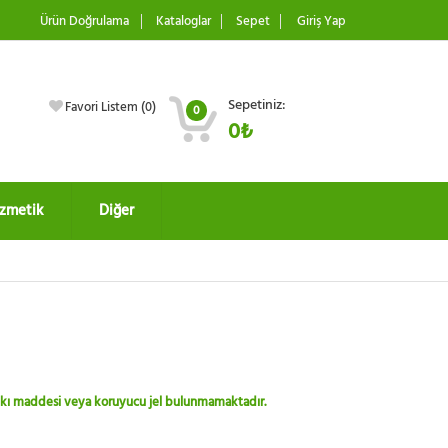
Ürün Doğrulama
Kataloglar
Sepet
Giriş Yap
Sepetiniz:
Favori Listem (
0
)
0
0₺
zmetik
Diğer
 katkı maddesi veya koruyucu jel bulunmamaktadır.