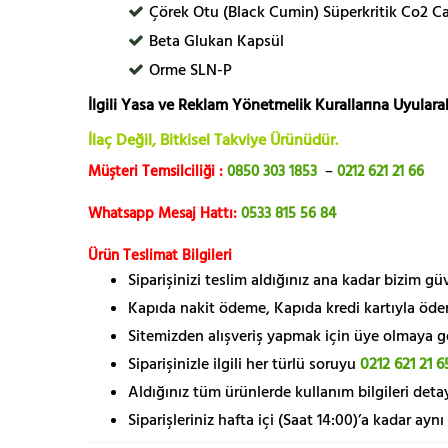
Çörek Otu (Black Cumin) Süperkritik Co2 C
Beta Glukan Kapsül
Orme SLN-P
İlgili Yasa ve Reklam Yönetmelik Kurallarına Uyularak
İlaç Değil, Bitkisel Takviye Ürünüdür.
Müşteri Temsilciliği :
0850 303 1853
–
0212 621 21 66
Whatsapp Mesaj Hattı:
0533 815 56 84
Ürün Teslimat Bilgileri
Siparişinizi teslim aldığınız ana kadar bizim g
Kapıda nakit ödeme, Kapıda kredi kartıyla öde
Sitemizden alışveriş yapmak için üye olmaya gere
Siparişinizle ilgili her türlü soruyu
0212 621 21 6
Aldığınız tüm ürünlerde kullanım bilgileri detay
Siparişleriniz hafta içi (Saat 14:00)’a kadar aynı