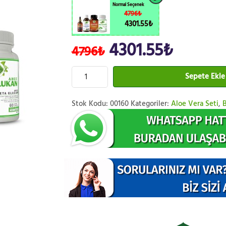
Normal Seçenek
4796₺
4301.55₺
4301.55₺
4796₺
Sepete Ekle
Stok Kodu:
00160
Kategoriler:
Aloe Vera Seti
,
B