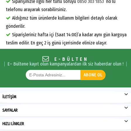
Siparişinizle ilgili her türlü soruyu
0850 303 1853
no’lu
telefonu arayarak sorabilirsiniz.
Aldığınız tüm ürünlerde kullanım bilgileri detaylı olarak
gönderilir.
Siparişleriniz hafta içi (Saat 14:00)’a kadar aynı gün kargoya
teslim edilir. En geç 2 iş günü içerisinde elinize ulaşır.
E-BÜLTEN
E– Bültene kayıt olun kampanyalardan ilk siz haberdar olun !
ABONE OL
İLETİŞİM
SAYFALAR
HIZLI LİNKLER