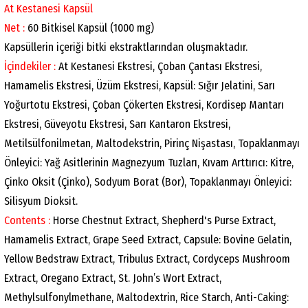
At Kestanesi Kapsül
Net :
60 Bitkisel Kapsül (1000 mg)
Kapsüllerin içeriği bitki ekstraktlarından oluşmaktadır.
İçindekiler :
At Kestanesi Ekstresi, Çoban Çantası Ekstresi,
Hamamelis Ekstresi, Üzüm Ekstresi, Kapsül: Sığır Jelatini, Sarı
Yoğurtotu Ekstresi, Çoban Çökerten Ekstresi, Kordisep Mantarı
Ekstresi, Güveyotu Ekstresi, Sarı Kantaron Ekstresi,
Metilsülfonilmetan, Maltodekstrin, Pirinç Nişastası, Topaklanmayı
Önleyici: Yağ Asitlerinin Magnezyum Tuzları, Kıvam Arttırıcı: Kitre,
Çinko Oksit (Çinko), Sodyum Borat (Bor), Topaklanmayı Önleyici:
Silisyum Dioksit.
Contents :
Horse Chestnut Extract, Shepherd's Purse Extract,
Hamamelis Extract, Grape Seed Extract, Capsule: Bovine Gelatin,
Yellow Bedstraw Extract, Tribulus Extract, Cordyceps Mushroom
Extract, Oregano Extract, St. John’s Wort Extract,
Methylsulfonylmethane, Maltodextrin, Rice Starch, Anti-Caking: