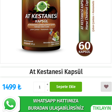
At Kestanesi Kapsül
1499 ₺
+
Sepete Ekle
-