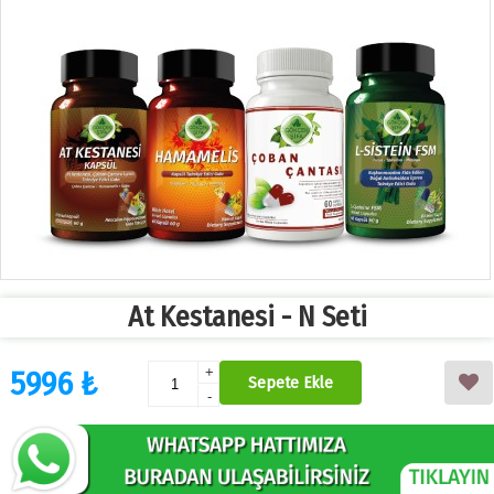
At Kestanesi - N Seti
5996 ₺
+
Sepete Ekle
-