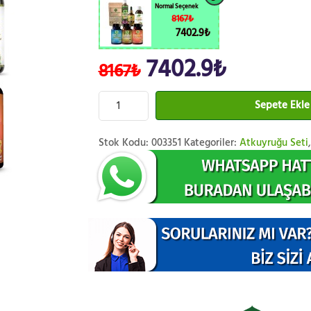
Normal Seçenek
8167₺
7402.9₺
7402.9₺
8167₺
Sepete Ekle
Stok Kodu:
003351
Kategoriler:
Atkuyruğu Seti