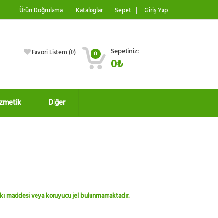
Ürün Doğrulama
Kataloglar
Sepet
Giriş Yap
Sepetiniz:
Favori Listem (
0
)
0
0₺
zmetik
Diğer
 katkı maddesi veya koruyucu jel bulunmamaktadır.