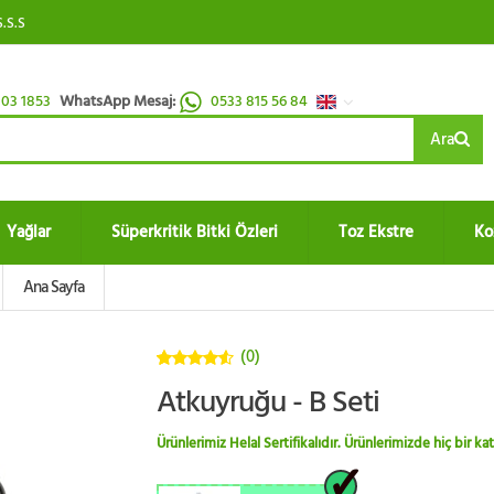
S.S.S
03 1853
WhatsApp Mesaj:
0533 815 56 84
Ara
Yağlar
Süperkritik Bitki Özleri
Toz Ekstre
Ko
Ana Sayfa
(0)
4.5
5
Atkuyruğu - B Seti
üzerinden
Ürünlerimiz Helal Sertifikalıdır. Ürünlerimizde hiç bir