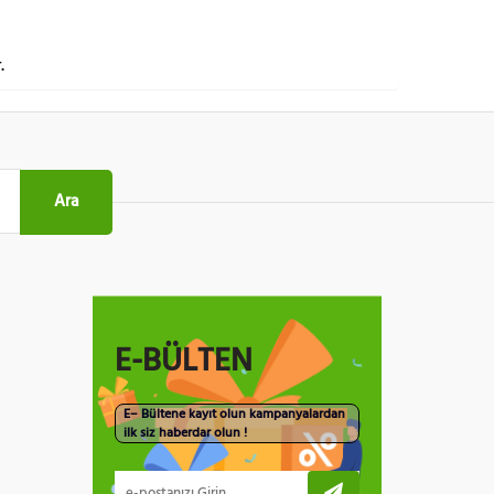
.
Ara
E-BÜLTEN
E– Bültene kayıt olun kampanyalardan
ilk siz haberdar olun !