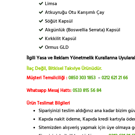
Limsa
Atkuyruğu Otu Karışımlı Çay
Söğüt Kapsül
Akgünlük (Boswellia Serrata) Kapsül
Kırkkilit Kapsül
Ormus GLD
İlgili Yasa ve Reklam Yönetmelik Kurallarına Uyularak
İlaç Değil, Bitkisel Takviye Ürünüdür.
Müşteri Temsilciliği :
0850 303 1853
–
0212 621 21 66
Whatsapp Mesaj Hattı:
0533 815 56 84
Ürün Teslimat Bilgileri
Siparişinizi teslim aldığınız ana kadar bizim g
Kapıda nakit ödeme, Kapıda kredi kartıyla öde
Sitemizden alışveriş yapmak için üye olmaya gere