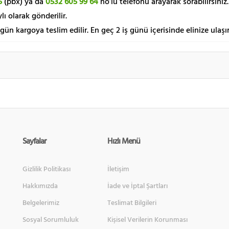
5
(pbx) ya da
0532 605 99 64
no’lu telefonu arayarak sorabilirsiniz.
lı olarak gönderilir.
 gün kargoya teslim edilir. En geç 2 iş günü içerisinde elinize ulaşır
Sayfalar
Hızlı Menü
Gizlilik Politikası
İletişim
Hakkımızda
İade ve İptal Şartları
Belgelerimiz
Teslimat Bilgileri
Sosyal Sorumluluk
Kişisel Verilerin Korunması