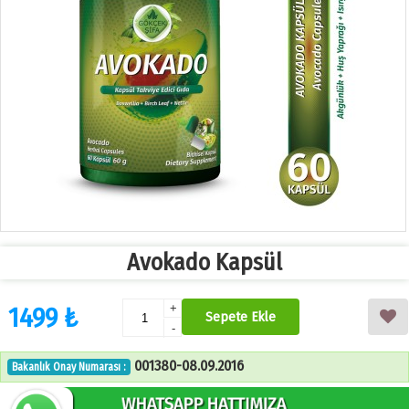
Avokado Kapsül
1499 ₺
+
Sepete Ekle
-
001380-08.09.2016
Bakanlık Onay Numarası :