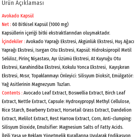
Ürün Açıklaması
Avokado Kapsül
Net :
60 Bitkisel Kapsül (1000 mg)
Kapsüllerin içeriği bitki ekstraktlarından oluşmaktadır.
İçindekiler :
Avokado Yaprağı Ekstresi, Akgünlük Ekstresi, Huş Ağacı
Yaprağı Ekstresi, Isırgan Otu Ekstresi, Kapsül: Hidroksipropil Metil
Selüloz, Pirinç Nişastası, Ayı Üzümü Ekstresi, At Kuyruğu Otu
Ekstresi, Karahindiba Ekstresi, Kokulu Yonca Ekstresi, Kayışkıran
Ekstresi, Mısır, Topaklanmayı Önleyici: Silisyum Dioksit, Emülgatör:
Yağ Asitlerinin Magnezyum Tuzları.
Contents :
Avocado Leaf Extract, Boswellia Extract, Birch Leaf
Extract, Nettle Extract, Capsule: Hydroxypropyl Methyl Cellulose,
Rice Starch, Bearberry Extract, Horsetail Grass Extract, Dandelion
Extract, Melilot Extract, Rest Harrow Extract, Corn, Anti-clumping:
Silisyum Dioxide, Emulsifier: Magnesium Salts of Fatty Acids.
İlgili Yasa ve Reklam Yönetmelik Kurallarına Uyularak Endikasyon