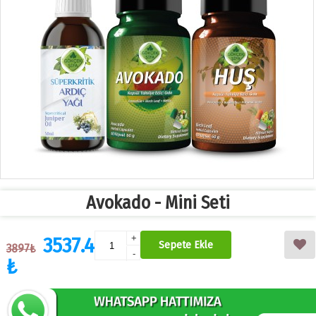
Avokado - Mini Seti
3537.4
+
Sepete Ekle
3897₺
-
₺