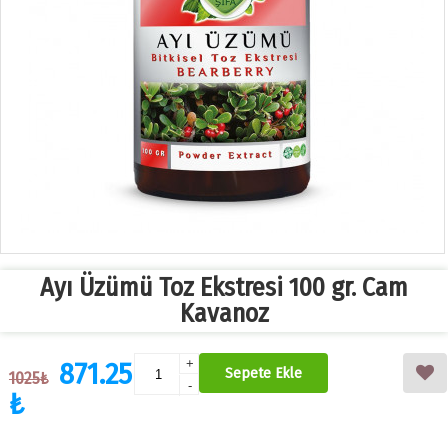
Ayı Üzümü Toz Ekstresi 100 gr. Cam
Kavanoz
871.25
+
Sepete Ekle
1025₺
-
₺