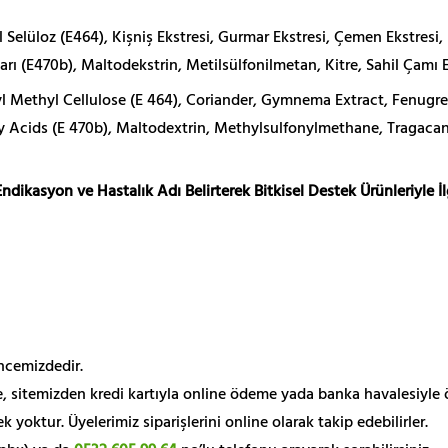
Selüloz (E464), Kişniş Ekstresi, Gurmar Ekstresi, Çemen Ekstresi, 
rı (E470b), Maltodekstrin, Metilsülfonilmetan, Kitre, Sahil Çamı Ek
 Methyl Cellulose (E 464), Coriander, Gymnema Extract, Fenugreek 
y Acids (E 470b), Maltodextrin, Methylsulfonylmethane, Tragacant
ndikasyon ve Hastalık Adı Belirterek Bitkisel Destek Ürünleriyle İ
encemizdedir.
, sitemizden kredi kartıyla online ödeme yada banka havalesiyle 
yoktur. Üyelerimiz siparişlerini online olarak takip edebilirler.