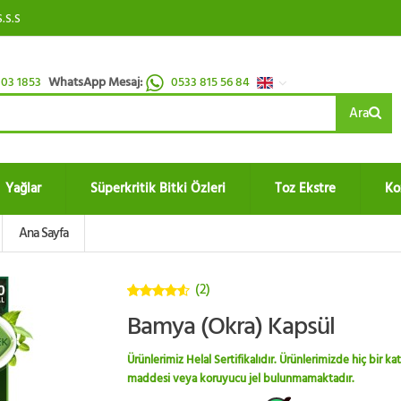
S.S.S
03 1853
WhatsApp Mesaj:
0533 815 56 84
Ara
Yağlar
Süperkritik Bitki Özleri
Toz Ekstre
Ko
Ana Sayfa
(2)
4.5
5
Bamya (Okra) Kapsül
üzerinden
Ürünlerimiz Helal Sertifikalıdır. Ürünlerimizde hiç bir kat
maddesi veya koruyucu jel bulunmamaktadır.