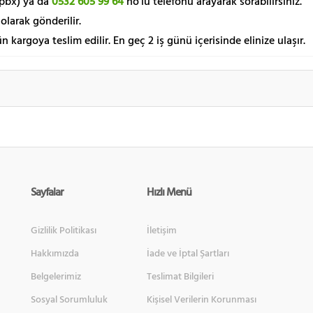
pbx) ya da
0532 605 99 64
no’lu telefonu arayarak sorabilirsiniz.
olarak gönderilir.
ün kargoya teslim edilir. En geç 2 iş günü içerisinde elinize ulaşır.
Sayfalar
Hızlı Menü
Gizlilik Politikası
İletişim
Hakkımızda
İade ve İptal Şartları
Belgelerimiz
Teslimat Bilgileri
Sosyal Sorumluluk
Kişisel Verilerin Korunması