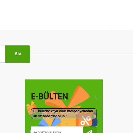
Ara
E-BÜLTEN
E– Bültene kayıt olun kampanyalardan
ilk siz haberdar olun !