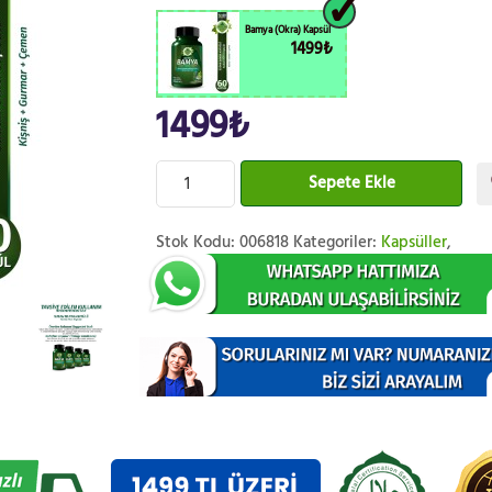
Bamya (Okra) Kapsül
1499₺
Sonraki
1499₺
Sepete Ekle
Stok Kodu:
006818
Kategoriler:
Kapsüller
,
Sonraki