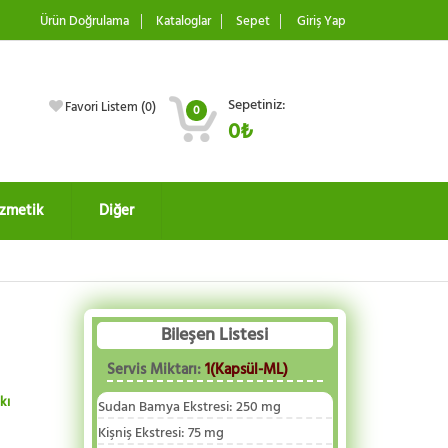
Ürün Doğrulama
Kataloglar
Sepet
Giriş Yap
Sepetiniz:
Favori Listem (
0
)
0
0₺
zmetik
Diğer
Bileşen Listesi
Servis Miktarı:
1(Kapsül-ML)
kı
Sudan Bamya Ekstresi
:
250 mg
Kişniş Ekstresi
:
75 mg