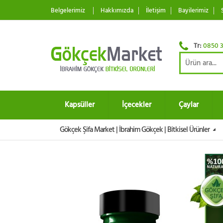
Belgelerimiz
Hakkımızda
İletişim
Bayilerimiz
Tr:
0850 3
Kapsüller
İçecekler
Çaylar
Gökçek Şifa Market | İbrahim Gökçek | Bitkisel Ürünler