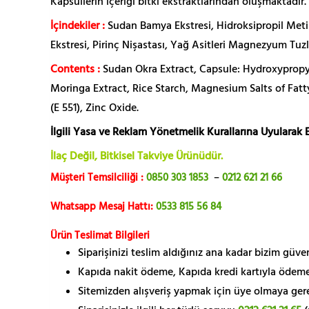
Kapsüllerin içeriği bitki ekstraktlarından oluşmaktadır.
İçindekiler :
Sudan Bamya Ekstresi, Hidroksipropil Metil 
Ekstresi, Pirinç Nişastası, Yağ Asitleri Magnezyum Tuzla
Contents :
Sudan Okra Extract, Capsule: Hydroxypropyl
Moringa Extract, Rice Starch, Magnesium Salts of Fatt
(E 551), Zinc Oxide.
İlgili Yasa ve Reklam Yönetmelik Kurallarına Uyularak E
İlaç Değil, Bitkisel Takviye Ürünüdür.
Müşteri Temsilciliği :
0850 303 1853
–
0212 621 21 66
Whatsapp Mesaj Hattı:
0533 815 56 84
Ürün Teslimat Bilgileri
Siparişinizi teslim aldığınız ana kadar bizim güv
Kapıda nakit ödeme, Kapıda kredi kartıyla ödeme
Sitemizden alışveriş yapmak için üye olmaya gerek 