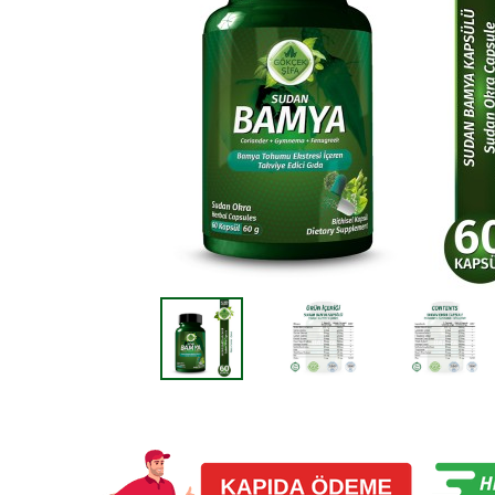
Öceki
Öceki