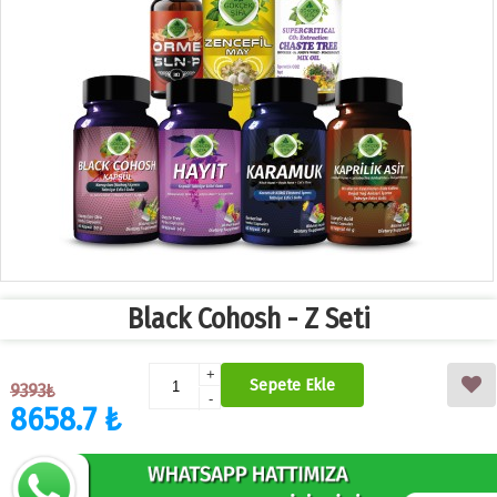
Black Cohosh - Z Seti
+
Sepete Ekle
9393₺
-
8658.7 ₺