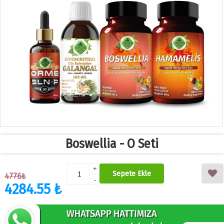
Boswellia - O Seti
+
Sepete Ekle
4776₺
-
4284.55 ₺