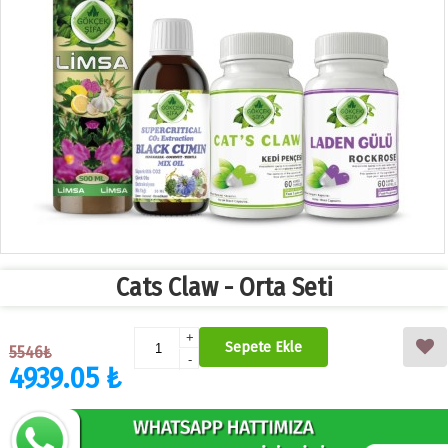
Cats Claw - Orta Seti
+
Sepete Ekle
5546₺
-
4939.05 ₺