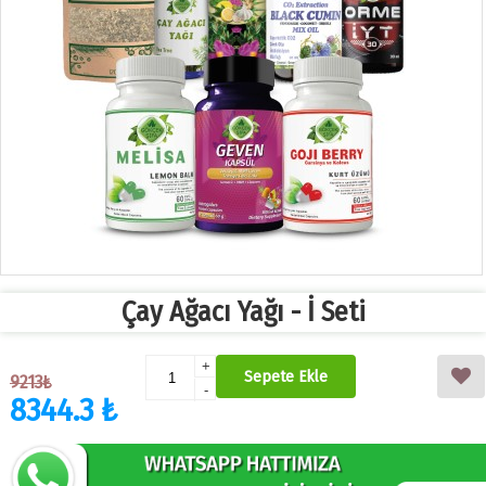
Çay Ağacı Yağı - İ Seti
+
Sepete Ekle
9213₺
-
8344.3 ₺