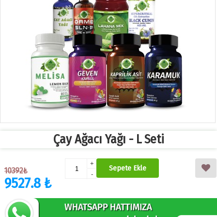
Çay Ağacı Yağı - L Seti
+
Sepete Ekle
10392₺
-
9527.8 ₺