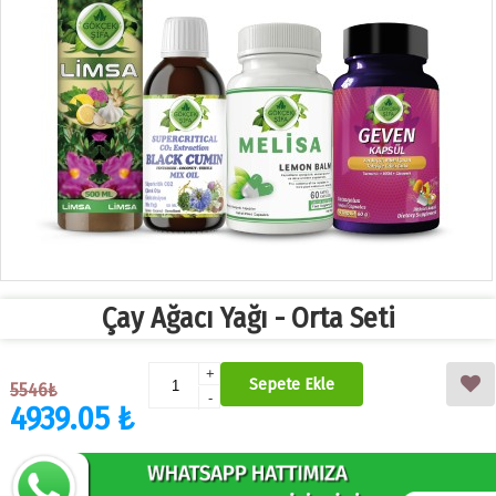
Çay Ağacı Yağı - Orta Seti
+
Sepete Ekle
5546₺
-
4939.05 ₺