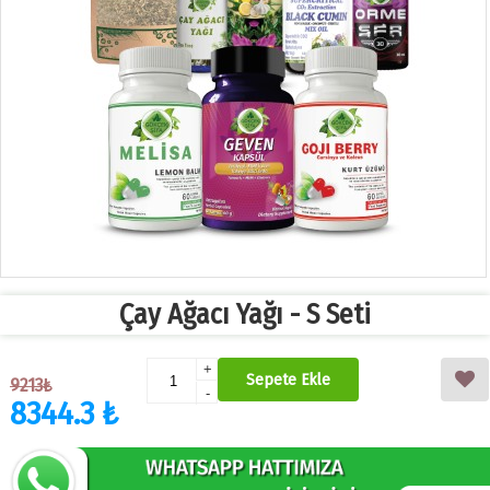
Çay Ağacı Yağı - S Seti
+
Sepete Ekle
9213₺
-
8344.3 ₺