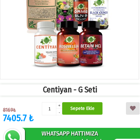
Centiyan - G Seti
+
Sepete Ekle
8169₺
-
7405.7 ₺