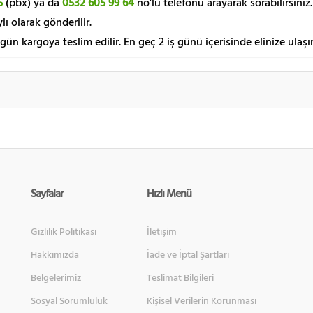
5
(pbx) ya da
0532 605 99 64
no’lu telefonu arayarak sorabilirsiniz.
lı olarak gönderilir.
 gün kargoya teslim edilir. En geç 2 iş günü içerisinde elinize ulaşır
Sayfalar
Hızlı Menü
Gizlilik Politikası
İletişim
Hakkımızda
İade ve İptal Şartları
Belgelerimiz
Teslimat Bilgileri
Sosyal Sorumluluk
Kişisel Verilerin Korunması