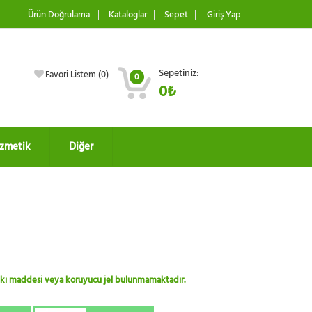
Ürün Doğrulama
Kataloglar
Sepet
Giriş Yap
Sepetiniz:
Favori Listem (
0
)
0
0₺
zmetik
Diğer
 katkı maddesi veya koruyucu jel bulunmamaktadır.