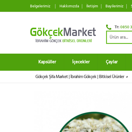
Belgelerimiz
Hakkımızda
İletişim
Bayilerimiz
Tr:
0850 3
Kapsüller
İçecekler
Çaylar
Gökçek Şifa Market | İbrahim Gökçek | Bitkisel Ürünler