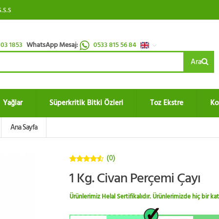
S.S.S
03 1853
WhatsApp Mesaj:
0533 815 56 84
Ara
Yağlar
Süperkritik Bitki Özleri
Toz Ekstre
Ko
Ana Sayfa
(0)
4.5
5
1 Kg. Civan Perçemi Çayı
üzerinden
Ürünlerimiz Helal Sertifikalıdır. Ürünlerimizde hiç bir