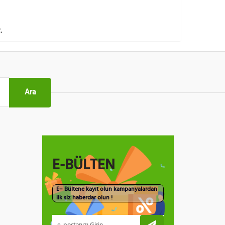
.
Ara
E-BÜLTEN
E– Bültene kayıt olun kampanyalardan
ilk siz haberdar olun !