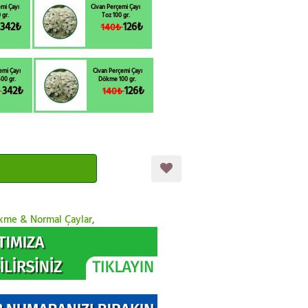
mi Çayı
Civan Perçemi Çayı
 gr.
Toz 100 gr.
342₺
126₺
₺
140₺
emi Çayı
Civan Perçemi Çayı
00 gr.
Dökme 100 gr.
342₺
126₺
₺
140₺
kme & Normal Çaylar
,