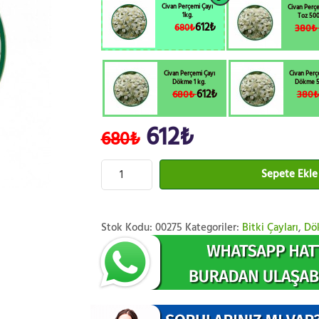
Civan Perçemi Çayı
Civan Perçe
1kg.
Toz 500
612₺
380
680₺
Civan Perçemi Çayı
Civan Perç
Dökme 1 kg.
Dökme 5
612₺
680₺
380
612₺
680₺
Sepete Ekle
Stok Kodu:
00275
Kategoriler:
Bitki Çayları
,
Dö