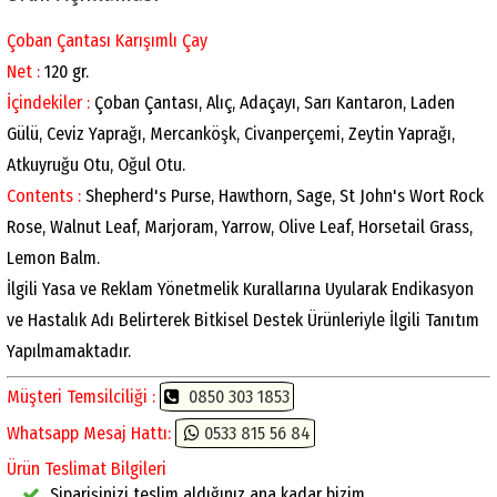
Çoban Çantası Karışımlı Çay
Net :
120 gr.
İçindekiler :
Çoban Çantası, Alıç, Adaçayı, Sarı Kantaron, Laden
Gülü, Ceviz Yaprağı, Mercanköşk, Civanperçemi, Zeytin Yaprağı,
Atkuyruğu Otu, Oğul Otu.
Contents :
Shepherd's Purse, Hawthorn, Sage, St John's Wort Rock
Rose, Walnut Leaf, Marjoram, Yarrow, Olive Leaf, Horsetail Grass,
Lemon Balm.
İlgili Yasa ve Reklam Yönetmelik Kurallarına Uyularak Endikasyon
ve Hastalık Adı Belirterek Bitkisel Destek Ürünleriyle İlgili Tanıtım
Yapılmamaktadır.
Müşteri Temsilciliği :
0850 303 1853
Whatsapp Mesaj Hattı:
0533 815 56 84
Ürün Teslimat Bilgileri
Siparişinizi teslim aldığınız ana kadar bizim