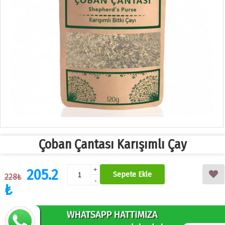
Çoban Çantası Karışımlı Çay
205.2
+
Sepete Ekle
228₺
-
₺