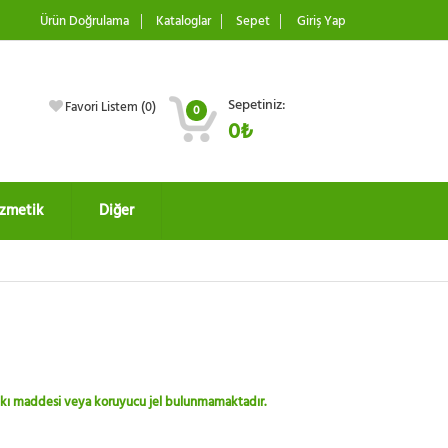
Ürün Doğrulama
Kataloglar
Sepet
Giriş Yap
Sepetiniz:
Favori Listem (
0
)
0
0₺
zmetik
Diğer
 katkı maddesi veya koruyucu jel bulunmamaktadır.