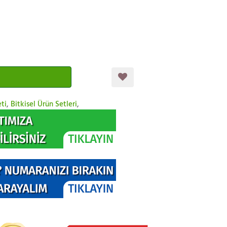
ti
,
Bitkisel Ürün Setleri
,