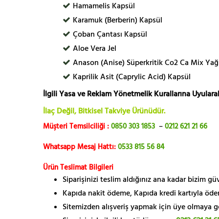
Hamamelis Kapsül
Karamuk (Berberin) Kapsül
Çoban Çantası Kapsül
Aloe Vera Jel
Anason (Anise) Süperkritik Co2 Ca Mix Yağ
Kaprilik Asit (Caprylic Acid) Kapsül
İlgili Yasa ve Reklam Yönetmelik Kurallarına Uyularak
İlaç Değil, Bitkisel Takviye Ürünüdür.
Müşteri Temsilciliği :
0850 303 1853
–
0212 621 21 66
Whatsapp Mesaj Hattı:
0533 815 56 84
Ürün Teslimat Bilgileri
Siparişinizi teslim aldığınız ana kadar bizim g
Kapıda nakit ödeme, Kapıda kredi kartıyla öde
Sitemizden alışveriş yapmak için üye olmaya gere