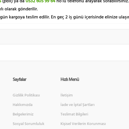
5
(pbx) ya da
0532 605 99 64
no’lu telefonu arayarak sorabilirsiniz.
lı olarak gönderilir.
 gün kargoya teslim edilir. En geç 2 iş günü içerisinde elinize ulaşır
Sayfalar
Hızlı Menü
Gizlilik Politikası
İletişim
Hakkımızda
İade ve İptal Şartları
Belgelerimiz
Teslimat Bilgileri
Sosyal Sorumluluk
Kişisel Verilerin Korunması