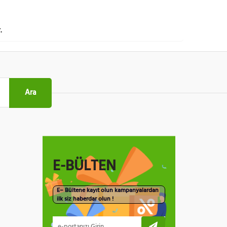
.
Ara
E-BÜLTEN
E– Bültene kayıt olun kampanyalardan
ilk siz haberdar olun !