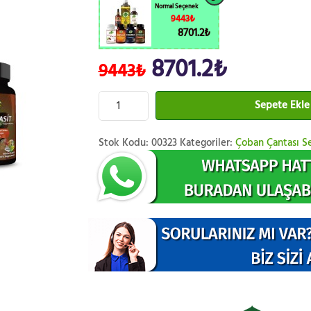
Normal Seçenek
9443₺
8701.2₺
8701.2₺
9443₺
Sepete Ekle
Stok Kodu:
00323
Kategoriler:
Çoban Çantası Se