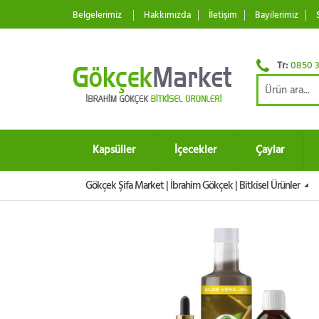
Belgelerimiz
Hakkımızda
İletişim
Bayilerimiz
Tr:
0850 3
Kapsüller
İçecekler
Çaylar
Gökçek Şifa Market | İbrahim Gökçek | Bitkisel Ürünler