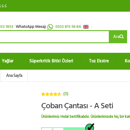
S.S.S
03 1853
WhatsApp Mesaj:
0533 815 56 84
Ara
Yağlar
Süperkritik Bitki Özleri
Toz Ekstre
Ko
Ana Sayfa
(0)
4.5
5
Çoban Çantası - A Seti
üzerinden
Ürünlerimiz Helal Sertifikalıdır. Ürünlerimizde hiç bir