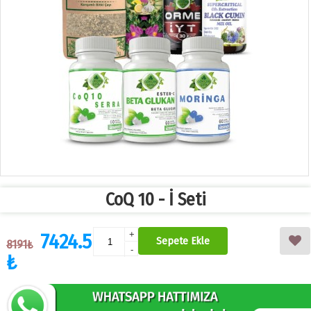
CoQ 10 - İ Seti
7424.5
+
Sepete Ekle
8191₺
-
₺