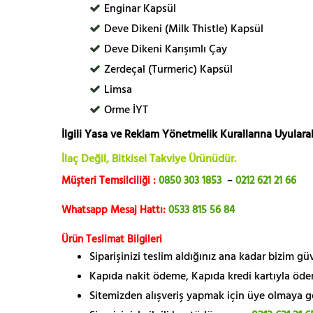
Enginar Kapsül
Deve Dikeni (Milk Thistle) Kapsül
Deve Dikeni Karışımlı Çay
Zerdeçal (Turmeric) Kapsül
Limsa
Orme İYT
İlgili Yasa ve Reklam Yönetmelik Kurallarına Uyularak
İlaç Değil, Bitkisel Takviye Ürünüdür.
Müşteri Temsilciliği :
0850 303 1853
–
0212 621 21 66
Whatsapp Mesaj Hattı:
0533 815 56 84
Ürün Teslimat Bilgileri
Siparişinizi teslim aldığınız ana kadar bizim g
Kapıda nakit ödeme, Kapıda kredi kartıyla öde
Sitemizden alışveriş yapmak için üye olmaya gere