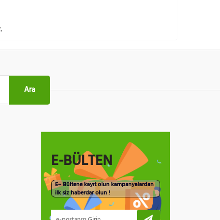
.
Ara
E-BÜLTEN
E– Bültene kayıt olun kampanyalardan
ilk siz haberdar olun !