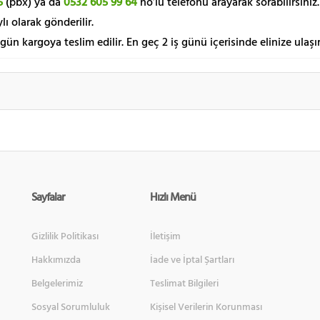
5
(pbx) ya da
0532 605 99 64
no’lu telefonu arayarak sorabilirsiniz.
lı olarak gönderilir.
 gün kargoya teslim edilir. En geç 2 iş günü içerisinde elinize ulaşır
Sayfalar
Hızlı Menü
Gizlilik Politikası
İletişim
Hakkımızda
İade ve İptal Şartları
Belgelerimiz
Teslimat Bilgileri
Sosyal Sorumluluk
Kişisel Verilerin Korunması