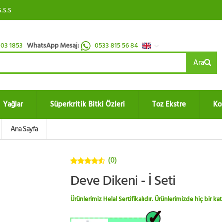
S.S.S
03 1853
WhatsApp Mesaj:
0533 815 56 84
Ara
Yağlar
Süperkritik Bitki Özleri
Toz Ekstre
Ko
Ana Sayfa
(0)
4.5
5
Deve Dikeni - İ Seti
üzerinden
Ürünlerimiz Helal Sertifikalıdır. Ürünlerimizde hiç bir