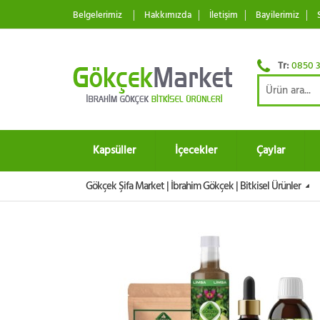
Belgelerimiz
Hakkımızda
İletişim
Bayilerimiz
Tr:
0850 3
Kapsüller
İçecekler
Çaylar
Gökçek Şifa Market | İbrahim Gökçek | Bitkisel Ürünler