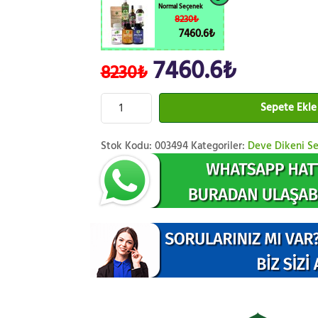
Normal Seçenek
8230₺
7460.6₺
7460.6₺
8230₺
Sepete Ekle
Stok Kodu:
003494
Kategoriler:
Deve Dikeni Se