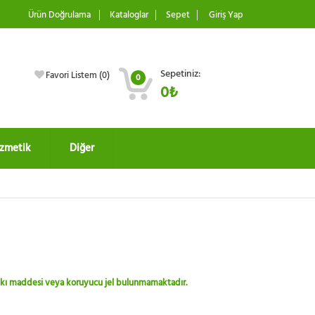
Ürün Doğrulama
Kataloglar
Sepet
Giriş Yap
Sepetiniz:
Favori Listem (
0
)
0
0₺
zmetik
Diğer
 katkı maddesi veya koruyucu jel bulunmamaktadır.