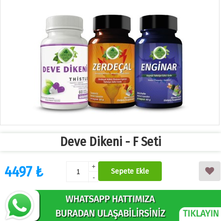
Deve Dikeni - F Seti
4497 ₺
+
Sepete Ekle
-