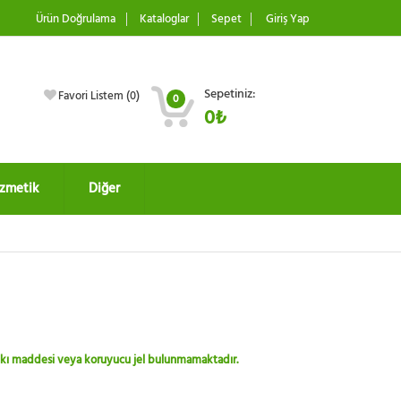
Ürün Doğrulama
Kataloglar
Sepet
Giriş Yap
Sepetiniz:
Favori Listem (
0
)
0
0₺
zmetik
Diğer
 katkı maddesi veya koruyucu jel bulunmamaktadır.