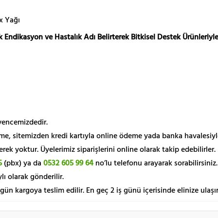
x Yağı
 Endikasyon ve Hastalık Adı Belirterek Bitkisel Destek Ürünleriyle
üvencemizdedir.
me, sitemizden kredi kartıyla online ödeme yada banka havalesiyl
k yoktur. Üyelerimiz siparişlerini online olarak takip edebilirler.
5
(pbx) ya da
0532 605 99 64
no’lu telefonu arayarak sorabilirsiniz.
lı olarak gönderilir.
 gün kargoya teslim edilir. En geç 2 iş günü içerisinde elinize ulaşır