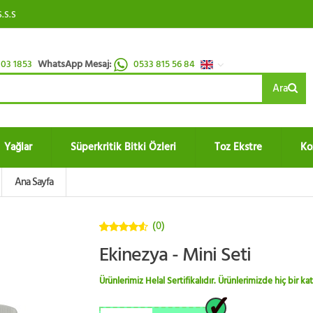
S.S.S
03 1853
WhatsApp Mesaj:
0533 815 56 84
Ara
Yağlar
Süperkritik Bitki Özleri
Toz Ekstre
Ko
Ana Sayfa
(0)
4.5
5
Ekinezya - Mini Seti
üzerinden
Ürünlerimiz Helal Sertifikalıdır. Ürünlerimizde hiç bir