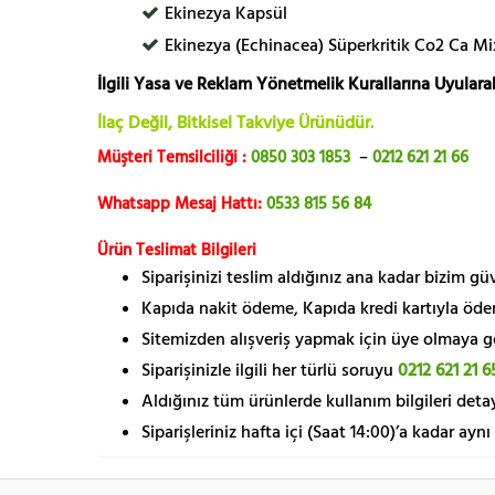
Ekinezya Kapsül
Ekinezya (Echinacea) Süperkritik Co2 Ca Mi
İlgili Yasa ve Reklam Yönetmelik Kurallarına Uyularak
İlaç Değil, Bitkisel Takviye Ürünüdür.
Müşteri Temsilciliği :
0850 303 1853
–
0212 621 21 66
Whatsapp Mesaj Hattı:
0533 815 56 84
Ürün Teslimat Bilgileri
Siparişinizi teslim aldığınız ana kadar bizim g
Kapıda nakit ödeme, Kapıda kredi kartıyla öde
Sitemizden alışveriş yapmak için üye olmaya gere
Siparişinizle ilgili her türlü soruyu
0212 621 21 6
Aldığınız tüm ürünlerde kullanım bilgileri detay
Siparişleriniz hafta içi (Saat 14:00)’a kadar aynı