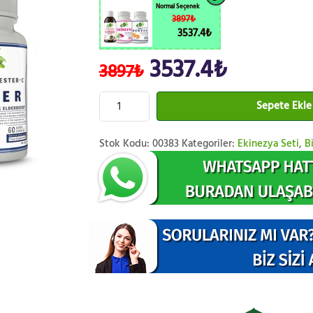
Normal Seçenek
3897₺
3537.4₺
3537.4₺
3897₺
Sepete Ekle
Stok Kodu:
00383
Kategoriler:
Ekinezya Seti
,
Bi