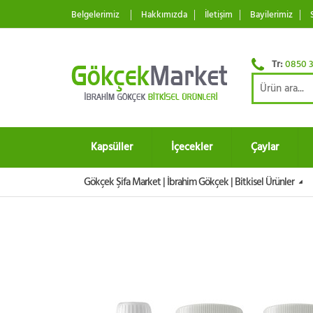
Belgelerimiz
Hakkımızda
İletişim
Bayilerimiz
Tr:
0850 3
Kapsüller
İçecekler
Çaylar
Gökçek Şifa Market | İbrahim Gökçek | Bitkisel Ürünler