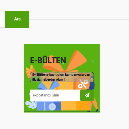
Ara
E-BÜLTEN
E– Bültene kayıt olun kampanyalardan
ilk siz haberdar olun !