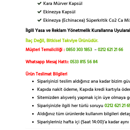
Kara Mürver Kapsül
Ekinezya Kapsül
Ekinezya (Echinacea) Süperkritik Co2 Ca Mi
İlgili Yasa ve Reklam Yönetmelik Kurallarına Uyularak
İlaç Değil, Bitkisel Takviye Ürünüdür.
Müşteri Temsilciliği :
0850 303 1853
–
0212 621 21 66
Whatsapp Mesaj Hattı:
0533 815 56 84
Ürün Teslimat Bilgileri
Siparişinizi teslim aldığınız ana kadar bizim g
Kapıda nakit ödeme, Kapıda kredi kartıyla öde
Sitemizden alışveriş yapmak için üye olmaya gere
Siparişinizle ilgili her türlü soruyu
0212 621 21 6
Aldığınız tüm ürünlerde kullanım bilgileri detay
Siparişleriniz hafta içi (Saat 14:00)’a kadar aynı