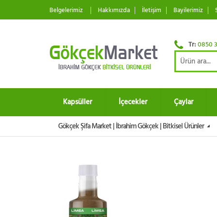
Belgelerimiz
Hakkımızda
İletişim
Bayilerimiz
Tr:
0850 3
Kapsüller
İçecekler
Çaylar
Gökçek Şifa Market | İbrahim Gökçek | Bitkisel Ürünler