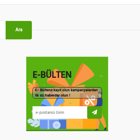
Ara
E-BÜLTEN
E– Bültene kayıt olun kampanyalardan
ilk siz haberdar olun !