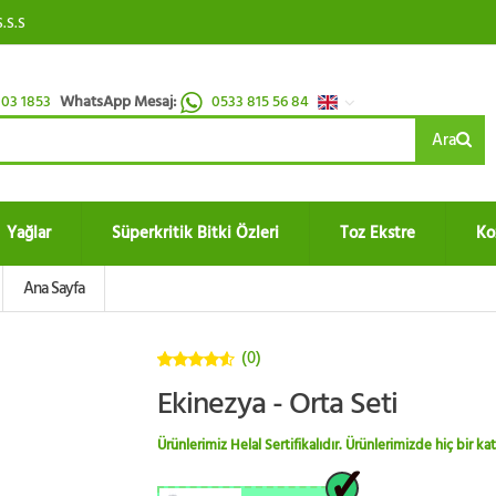
S.S.S
03 1853
WhatsApp Mesaj:
0533 815 56 84
Ara
Yağlar
Süperkritik Bitki Özleri
Toz Ekstre
Ko
Ana Sayfa
(0)
4.5
5
Ekinezya - Orta Seti
üzerinden
Ürünlerimiz Helal Sertifikalıdır. Ürünlerimizde hiç bir