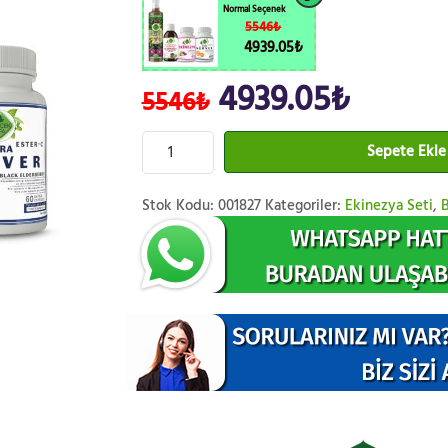
Normal Seçenek
5546₺
4939.05₺
4939.05₺
5546₺
Sepete Ekle
Stok Kodu:
001827
Kategoriler:
Ekinezya Seti
,
B