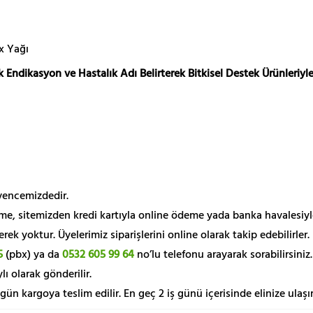
x Yağı
 Endikasyon ve Hastalık Adı Belirterek Bitkisel Destek Ürünleriyle
üvencemizdedir.
me, sitemizden kredi kartıyla online ödeme yada banka havalesiyl
k yoktur. Üyelerimiz siparişlerini online olarak takip edebilirler.
5
(pbx) ya da
0532 605 99 64
no’lu telefonu arayarak sorabilirsiniz.
lı olarak gönderilir.
 gün kargoya teslim edilir. En geç 2 iş günü içerisinde elinize ulaşır