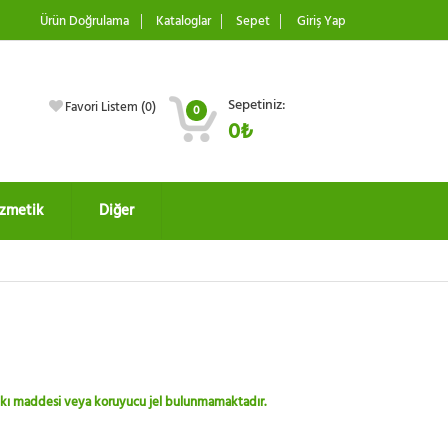
Ürün Doğrulama
Kataloglar
Sepet
Giriş Yap
Sepetiniz:
Favori Listem (
0
)
0
0₺
zmetik
Diğer
 katkı maddesi veya koruyucu jel bulunmamaktadır.