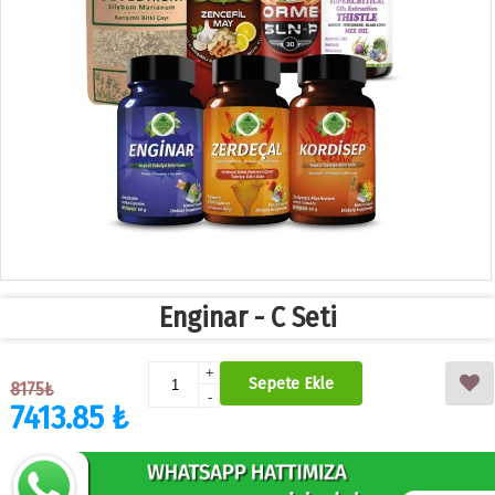
Enginar - C Seti
+
Sepete Ekle
8175₺
-
7413.85 ₺