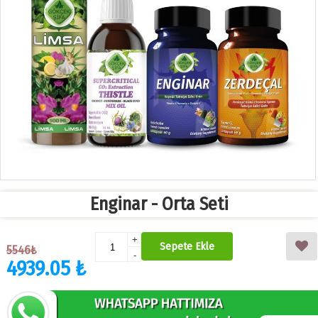
Enginar - Orta Seti
+
Sepete Ekle
5546₺
-
4939.05 ₺