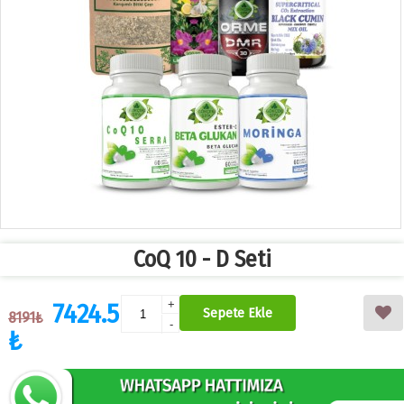
CoQ 10 - D Seti
7424.5
+
Sepete Ekle
8191₺
-
₺