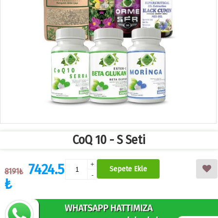
CoQ 10 - S Seti
7424.5
+
Sepete Ekle
8191₺
-
₺