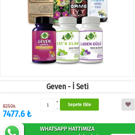
Geven - İ Seti
+
Sepete Ekle
8250₺
-
7477.6 ₺