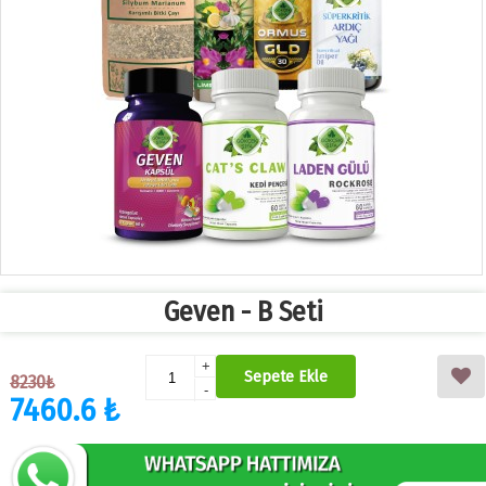
Geven - B Seti
+
Sepete Ekle
8230₺
-
7460.6 ₺