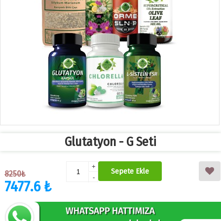
Glutatyon - G Seti
+
Sepete Ekle
8250₺
-
7477.6 ₺