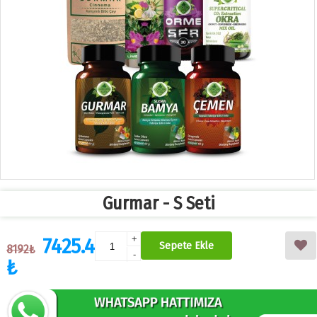
Gurmar - S Seti
7425.4
+
Sepete Ekle
8192₺
-
₺